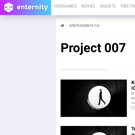
VIDEOGAMES
MOVIES
GADGETS
FREE TI
ΑΠΟΤΕΛΕΣΜΑΤΑ ΓΙΑ
Project 007
Κ
I
Η 
κ
Τ
π