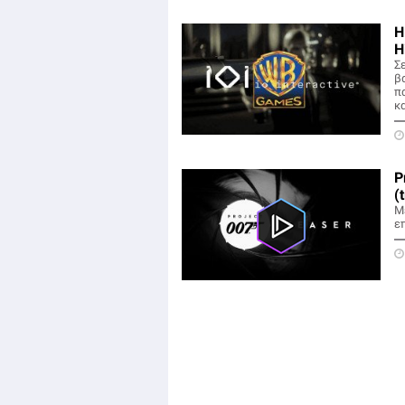
H
H
Σ
β
πα
κα
P
(
Μέ
επ