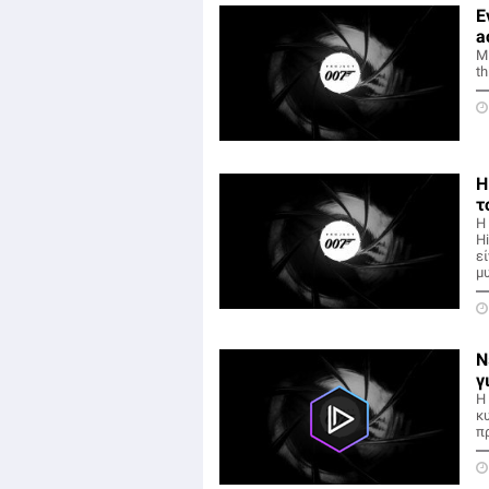
Ε
a
Μι
th
Η
τ
Η 
H
ε
μ
Ν
γ
Η
κυ
π