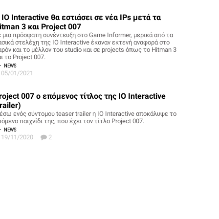
 ΙΟ Interactive θα εστιάσει σε νέα IPs μετά τα
itman 3 και Project 007
ε μια πρόσφατη συνέντευξη στο Game Informer, μερικά από τα
ασικά στελέχη της IO Interactive έκαναν εκτενή αναφορά στο
ρόν και το μέλλον του studio και σε projects όπως το Hitman 3
ι το Project 007.
NEWS
05/01/2021
roject 007 ο επόμενος τίτλος της IO Interactive
trailer)
σω ενός σύντομου teaser trailer η IO Interactive αποκάλυψε το
όμενο παιχνίδι της, που έχει τον τίτλο Project 007.
NEWS
19/11/2020
2