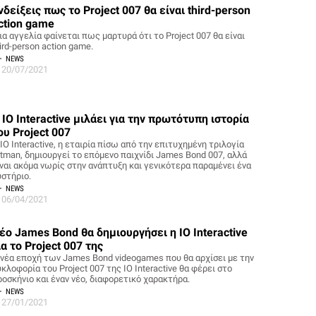
νδείξεις πως το Project 007 θα είναι third-person
ction game
α αγγελία φαίνεται πως μαρτυρά ότι το Project 007 θα είναι
ird-person action game.
NEWS
20/07/2021
 IO Interactive μιλάει για την πρωτότυπη ιστορία
ου Project 007
ΙΟ Interactive, η εταιρία πίσω από την επιτυχημένη τριλογία
itman, δημιουργεί το επόμενο παιχνίδι James Bond 007, αλλά
ίναι ακόμα νωρίς στην ανάπτυξη και γενικότερα παραμένει ένα
υστήριο.
NEWS
06/04/2021
έο James Bond θα δημιουργήσει η IO Interactive
ια το Project 007 της
 νέα εποχή των James Bond videogames που θα αρχίσει με την
κλοφορία του Project 007 της IO Interactive θα φέρει στο
ροσκήνιο και έναν νέο, διαφορετικό χαρακτήρα.
NEWS
27/01/2021