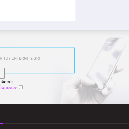
 ΤΟΥ ENTERNITY.GR!
ρώσεις
εδομένων