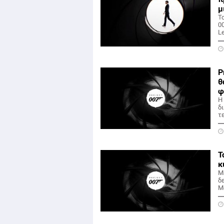
μ
T
0
L
P
θ
φ
Η
δ
τ
Τ
κ
Μ
δε
Μ