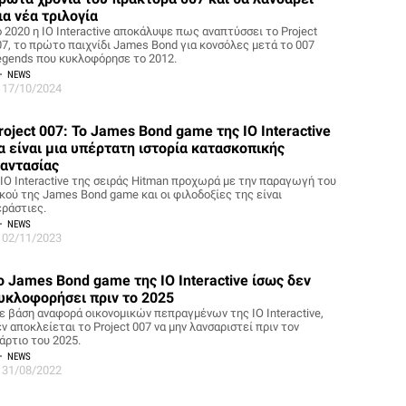
ια νέα τριλογία
o 2020 η IO Interactive αποκάλυψε πως αναπτύσσει το Project
07, το πρώτο παιχνίδι James Bond για κονσόλες μετά το 007
egends που κυκλοφόρησε το 2012.
NEWS
17/10/2024
roject 007: Το James Bond game της IO Interactive
α είναι μια υπέρτατη ιστορία κατασκοπικής
αντασίας
 IO Interactive της σειράς Hitman προχωρά με την παραγωγή του
ικού της James Bond game και οι φιλοδοξίες της είναι
εράστιες.
NEWS
02/11/2023
ο James Bond game της IO Interactive ίσως δεν
υκλοφορήσει πριν το 2025
ε βάση αναφορά οικονομικών πεπραγμένων της IO Interactive,
ν αποκλείεται το Project 007 να μην λανσαριστεί πριν τον
άρτιο του 2025.
NEWS
31/08/2022