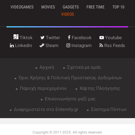
VIDEOGAMES
MOVIES
GADGETS
FREE TIME
TOP 10
VIDEOS
Tiktok
Twitter
Facebook
Youtube
Linkedin
Steam
Instagram
Rss Feeds
Αρχική
Σχετικά με εμάς
Όροι Χρήσης & Πολιτική Προστασίας Δεδομένων
Παροχή περιεχομένου
Χάρτης Πλοήγησης
Επικοινωνήστε μαζί μας
Διαφημιστείτε στο Enternity.gr
Σύστημα Πόντων
Copyright © 2011-2025. All rights reserved.