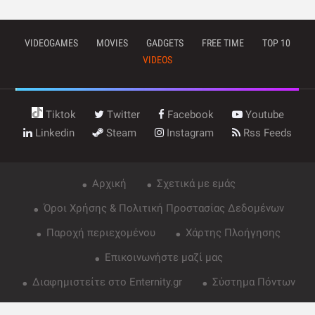
VIDEOGAMES
MOVIES
GADGETS
FREE TIME
TOP 10
VIDEOS
Tiktok
Twitter
Facebook
Youtube
Linkedin
Steam
Instagram
Rss Feeds
Αρχική
Σχετικά με εμάς
Όροι Χρήσης & Πολιτική Προστασίας Δεδομένων
Παροχή περιεχομένου
Χάρτης Πλοήγησης
Επικοινωνήστε μαζί μας
Διαφημιστείτε στο Enternity.gr
Σύστημα Πόντων