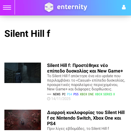
Silent Hill f
Silent Hill f: Προστέθηκε νέο
επίπεδο δυσκολίας και New Game+
Το Silent Hill f απόκτησε ένα νέο update που
περιλαμβάνει το «Casual» επίπεδο δυσκολίας,
προαιρετικές παραλείψεις περιεχομένου,
New Game+ και διάφορες διορθώσεις.
NEWS
PC
PS4
PS5
XBOX ONE
XBOX SERIES X
14/11/2025
Διαρροή κυκλοφορίας του Silent Hill
f σε Nintendo Switch, Xbox One και
PS4
Πριν λίγες εβδομάδες, το Silent Hill f