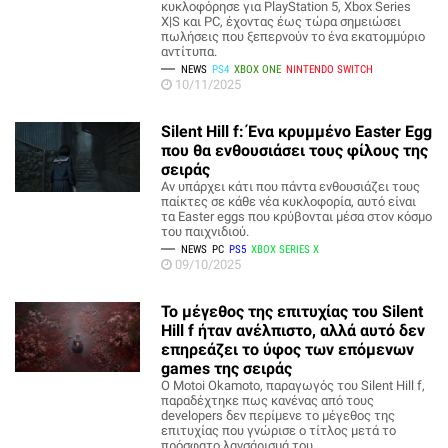
κυκλοφόρησε για PlayStation 5, Xbox Series
X|S και PC, έχοντας έως τώρα σημειώσει
πωλήσεις που ξεπερνούν το ένα εκατομμύριο
αντίτυπα.
NEWS
PS4
XBOX ONE
NINTENDO SWITCH
10/11/2025
Silent Hill f: Ένα κρυμμένο Easter Egg
που θα ενθουσιάσει τους φίλους της
σειράς
Αν υπάρχει κάτι που πάντα ενθουσιάζει τους
παίκτες σε κάθε νέα κυκλοφορία, αυτό είναι
τα Easter eggs που κρύβονται μέσα στον κόσμο
του παιχνιδιού.
NEWS
PC
PS5
XBOX SERIES X
09/10/2025
Το μέγεθος της επιτυχίας του Silent
Hill f ήταν ανέλπιστο, αλλά αυτό δεν
επηρεάζει το ύφος των επόμενων
games της σειράς
Ο Motoi Okamoto, παραγωγός του Silent Hill f,
παραδέχτηκε πως κανένας από τους
developers δεν περίμενε το μέγεθος της
επιτυχίας που γνώρισε ο τίτλος μετά το
πρόσφατο λανσάρισμά του.