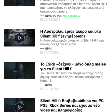
Η Konami βλέπει πως κάποιοι επιτήδειοι
υπόσχονται πρόσβαση στη beta του Silent Hill f
και προσπαθούν να κλέψουν τα στοιχεία από
διάφορους gamers.
NEWS
PC
PS5
XBOX SERIES X
21/04/2025
Η Αυστραλία έριξε άκυρο και στο
Silent Hill f (ενημέρωση)
Η Αυστραλία έριξε άκυρο στο Silent Hill f και
κανείς δεν ξέρει το γιατί.
NEWS
24/03/2025
Το ESRB «δείχνει» μόνο όπλα melee
για το Silent Hill f
Το Silent Hill f είναι το επόμενο παιχνίδι της
δημοφιλούς σειράς που θα κυκλοφορήσει η
Konami.
NEWS
18/03/2025
Silent Hill f: Επιβεβαιώθηκε για PC,
PS5, Xbox Series και έχουμε νέο
video και πληροφορίες