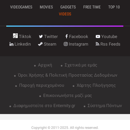
VIDEOGAMES
MOVIES
GADGETS
FREE TIME
TOP 10
VIDEOS
Tiktok
Twitter
Facebook
Youtube
Linkedin
Steam
Instagram
Rss Feeds
Αρχική
Σχετικά με εμάς
Όροι Χρήσης & Πολιτική Προστασίας Δεδομένων
Παροχή περιεχομένου
Χάρτης Πλοήγησης
Επικοινωνήστε μαζί μας
Διαφημιστείτε στο Enternity.gr
Σύστημα Πόντων
Copyright © 2011-2025. All rights reserved.