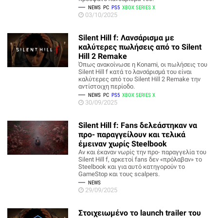
NEWS
PC
PS5
XBOX SERIES X
03/10/2025
Silent Hill f: Λανσάρισμα με
καλύτερες πωλήσεις από το Silent
Hill 2 Remake
Όπως ανακοίνωσε η Konami, οι πωλήσεις του
Silent Hill f κατά το λανσάρισμά του είναι
καλύτερες από του Silent Hill 2 Remake την
αντίστοιχη περίοδο.
NEWS
PC
PS5
XBOX SERIES X
30/09/2025
Silent Hill f: Fans δελεάστηκαν να
προ- παραγγείλουν και τελικά
έμειναν χωρίς Steelbook
Αν και έκαναν νωρίς την προ- παραγγελία του
Silent Hill f, αρκετοί fans δεν «πρόλαβαν» το
Steelbook και για αυτό κατηγορούν το
GameStop και τους scalpers.
NEWS
29/09/2025
Στοιχειωμένο το launch trailer του