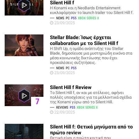
Silent Hill f
Η Konami και η NeoBards Entertainment
κυκλοφόρησαν το launch trailer του Silent Hill f.
NEWS
PC
PS5
XBOX SERIES X
23/09/2025
Stellar Blade: Ίσως έρχεται
collaboration με το Silent Hill f
Η Shift Up, η ομάδα ανάπτυξης του Stellar
Blade, δημοσίευσε μια μυστηριώδη εικόνα στα
μέσα κοινωνικής δικτύωσης που έχει
προκαλέσεις συζητήσεις.
NEWS
PC
PS5
23/09/2025
Silent Hill f Review
Tο Silent Hill f, αν και με ατέλειες, αφήνει
πολλές υποσχέσεις για τα μελλοντικά σχέδια
7
της Konami γύρω από το Silent Hill.
REVIEWS
PS5
XBOX SERIES X
22/09/2025
Silent Hill f: Θετικά μηνύματα από το
πρώτο review
Θετική είναι η πρώτη κριτική που