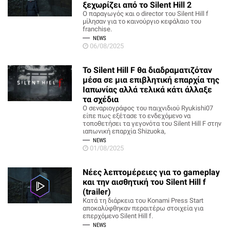
ξεχωρίζει από το Silent Hill 2
Ο παραγωγός και ο director του Silent Hill f
μίλησαν για το καινούργιο κεφάλαιο του
franchise.
NEWS
06/08/2025
Το Silent Hill F θα διαδραματιζόταν
μέσα σε μια επιβλητική επαρχία της
Ιαπωνίας αλλά τελικά κάτι άλλαξε
τα σχέδια
Ο σεναριογράφος του παιχνιδιού Ryukishi07
είπε πως εξέτασε το ενδεχόμενο να
τοποθετήσει τα γεγονότα του Silent Hill F στην
ιαπωνική επαρχία Shizuoka,
NEWS
01/08/2025
Νέες λεπτομέρειες για το gameplay
και την αισθητική του Silent Hill f
(trailer)
Κατά τη διάρκεια του Konami Press Start
αποκαλύφθηκαν περαιτέρω στοιχεία για
επερχόμενο Silent Hill f.
NEWS