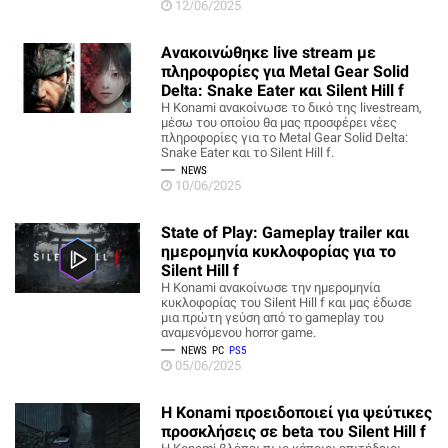
12/06/2025
Ανακοινώθηκε live stream με
πληροφορίες για Metal Gear Solid
Delta: Snake Eater και Silent Hill f
Η Konami ανακοίνωσε το δικό της livestream,
μέσω του οποίου θα μας προσφέρει νέες
πληροφορίες για το Metal Gear Solid Delta:
Snake Eater και το Silent Hill f.
NEWS
10/06/2025
State of Play: Gameplay trailer και
ημερομηνία κυκλοφορίας για το
Silent Hill f
Η Konami ανακοίνωσε την ημερομηνία
κυκλοφορίας του Silent Hill f και μας έδωσε
μια πρώτη γεύση από το gameplay του
αναμενόμενου horror game.
NEWS
PC
PS5
05/06/2025
Η Konami προειδοποιεί για ψεύτικες
προσκλήσεις σε beta του Silent Hill f