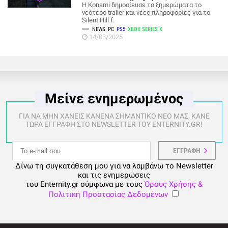
Η Konami δημοσίευσε τα ξημερώματα το
νεότερο trailer και νέες πληροφορίες για το
Silent Hill f.
NEWS
PC
PS5
XBOX SERIES X
14/03/2025
Μείνε ενημερωμένος
ΓΙΑ ΝΑ ΜΗΝ ΧΑΝΕΙΣ ΚΑΝΕΝΑ ΣΗΜΑΝΤΙΚΟ ΝΕΟ ΜΑΣ, ΚΑΝΕ
ΤΩΡΑ ΕΓΓΡΑΦΗ ΣΤΟ NEWSLETTER ΤΟΥ ENTERNITY.GR!
Δίνω τη συγκατάθεση μου για να λαμβάνω το Newsletter
και τις ενημερώσεις
του Enternity.gr σύμφωνα με τους
Όρους Χρήσης &
Πολιτική Προστασίας Δεδομένων