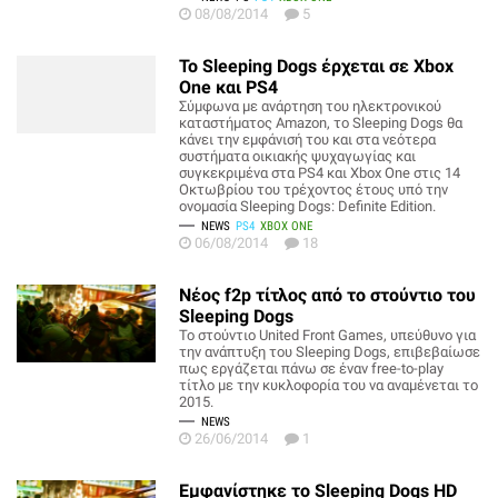
08/08/2014
5
Το Sleeping Dogs έρχεται σε Xbox
One και PS4
Σύμφωνα με ανάρτηση του ηλεκτρονικού
καταστήματος Amazon, το Sleeping Dogs θα
κάνει την εμφάνισή του και στα νεότερα
συστήματα οικιακής ψυχαγωγίας και
συγκεκριμένα στα PS4 και Xbox One στις 14
Οκτωβρίου του τρέχοντος έτους υπό την
ονομασία Sleeping Dogs: Definite Edition.
NEWS
PS4
XBOX ONE
06/08/2014
18
Νέος f2p τίτλος από τo στούντιο του
Sleeping Dogs
Το στούντιο United Front Games, υπεύθυνο για
την ανάπτυξη του Sleeping Dogs, επιβεβαίωσε
πως εργάζεται πάνω σε έναν free-to-play
τίτλο με την κυκλοφορία του να αναμένεται το
2015.
NEWS
26/06/2014
1
Εμφανίστηκε το Sleeping Dogs HD