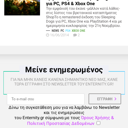
για PC, PS4 & Xbox One
Την εμφάνισή του έκανε -μάλλον κατά λάθος-
στις λίστες του βρετανικού καταστήματος
ShopTo η remastered έκδοση του Sleeping
Dogs για PC, Xbox One και PlayStation 4 και με
ημερομηνία κυκλοφορίας την 21η Νοεμβρίου.
NEWS
PC
PS4
XBOX ONE
16/06/2014
2
Μείνε ενημερωμένος
ΓΙΑ ΝΑ ΜΗΝ ΧΑΝΕΙΣ ΚΑΝΕΝΑ ΣΗΜΑΝΤΙΚΟ ΝΕΟ ΜΑΣ, ΚΑΝΕ
ΤΩΡΑ ΕΓΓΡΑΦΗ ΣΤΟ NEWSLETTER ΤΟΥ ENTERNITY.GR!
Δίνω τη συγκατάθεση μου για να λαμβάνω το Newsletter
και τις ενημερώσεις
του Enternity.gr σύμφωνα με τους
Όρους Χρήσης &
Πολιτική Προστασίας Δεδομένων