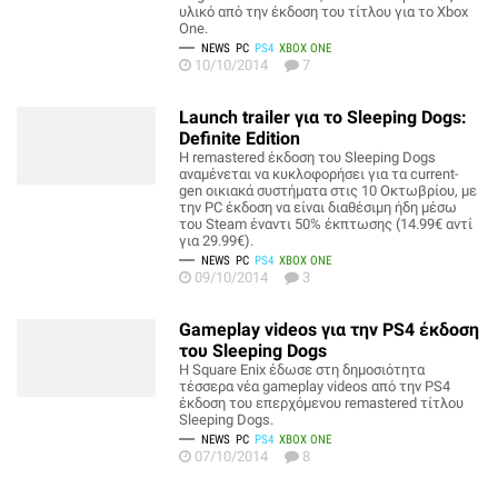
υλικό από την έκδοση του τίτλου για το Xbox
One.
NEWS
PC
PS4
XBOX ONE
10/10/2014
7
Launch trailer για το Sleeping Dogs:
Definite Edition
Η remastered έκδοση του Sleeping Dogs
αναμένεται να κυκλοφορήσει για τα current-
gen οικιακά συστήματα στις 10 Οκτωβρίου, με
την PC έκδοση να είναι διαθέσιμη ήδη μέσω
του Steam έναντι 50% έκπτωσης (14.99€ αντί
για 29.99€).
NEWS
PC
PS4
XBOX ONE
09/10/2014
3
Gameplay videos για την PS4 έκδοση
του Sleeping Dogs
Η Square Enix έδωσε στη δημοσιότητα
τέσσερα νέα gameplay videos από την PS4
έκδοση του επερχόμενου remastered τίτλου
Sleeping Dogs.
NEWS
PC
PS4
XBOX ONE
07/10/2014
8