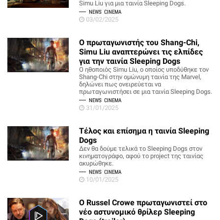
Simu Liu για μια ταινία Sleeping Dogs.
NEWS
CINEMA
03/02/2025
Ο πρωταγωνιστής του Shang-Chi,
Simu Liu αναπτερώνει τις ελπίδες
για την ταινία Sleeping Dogs
Ο ηθοποιός Simu Liu, ο οποίος υποδύθηκε τον
Shang-Chi στην ομώνυμη ταινία της Marvel,
δηλώνει πως ονειρεύεται να
πρωταγωνιστήσει σε μια ταινία Sleeping Dogs.
NEWS
CINEMA
31/01/2025
Τέλος και επίσημα η ταινία Sleeping
Dogs
Δεν θα δούμε τελικά το Sleeping Dogs στον
κινηματογράφο, αφού το project της ταινίας
ακυρώθηκε.
NEWS
CINEMA
10/01/2025
O Russel Crowe πρωταγωνιστεί στο
νέο αστυνομικό θρίλερ Sleeping