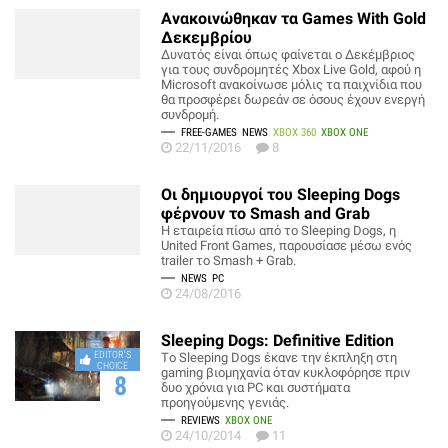
Ανακοινώθηκαν τα Games With Gold
Δεκεμβρίου
Δυνατός είναι όπως φαίνεται ο Δεκέμβριος
για τους συνδρομητές Xbox Live Gold, αφού η
Microsoft ανακοίνωσε μόλις τα παιχνίδια που
θα προσφέρει δωρεάν σε όσους έχουν ενεργή
συνδρομή.
FREE-GAMES
NEWS
XBOX 360
XBOX ONE
22/11/2016
8
Οι δημιουργοί του Sleeping Dogs
φέρνουν το Smash and Grab
Η εταιρεία πίσω από το Sleeping Dogs, η
United Front Games, παρουσίασε μέσω ενός
trailer το Smash + Grab.
NEWS
PC
24/08/2016
Sleeping Dogs: Definitive Edition
EDITOR'S
Τo Sleeping Dogs έκανε την έκπληξη στη
CHOICE
gaming βιομηχανία όταν κυκλοφόρησε πριν
8
δυο χρόνια για PC και συστήματα
προηγούμενης γενιάς.
REVIEWS
XBOX ONE
24/10/2014
11