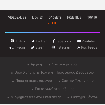
VIDEOGAMES
MOVIES
GADGETS
FREE TIME
TOP 10
VIDEOS
Tiktok
Twitter
Facebook
Youtube
Linkedin
Steam
Instagram
Rss Feeds
Αρχική
Σχετικά με εμάς
Όροι Χρήσης & Πολιτική Προστασίας Δεδομένων
Παροχή περιεχομένου
Χάρτης Πλοήγησης
Επικοινωνήστε μαζί μας
Διαφημιστείτε στο Enternity.gr
Σύστημα Πόντων