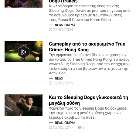
Dogs (trailer)
Κυκλοφόρησε το trailer της νέας ταινίας
Sleeping Dogs, δίνοντας μια πρώτη γεύση από
το αστυνομικό θρίλερ με πρωταγωνιστές
τους Russell Crowe και Karen Gillan.
NEWS
CINEMA
28/01/2024
Gameplay από το ακυρωμένο True
Crime: Hong Kong
Την εμφάνιση του έκανε βίντεο με gameplay
υλικό από το True Crime: Hong Kong, το πλέον
γνωστό ως Sleeping Dogs, από την εποχή που
τα δικαιώματα του βρίσκονταν στα χέρια της
Activision.
NEWS
22/01/2019
Και το Sleeping Dogs γλυκοκοιτά τη
μεγάλη οθόνη
Φαίνεται πως το Sleeping Dogs θα δοκιμάσει
την τύχη του στη μεγάλη οθόνη χωρίς να
ξέρουμε ακριβώς το πότε.
NEWS
CINEMA
03/03/2017
3