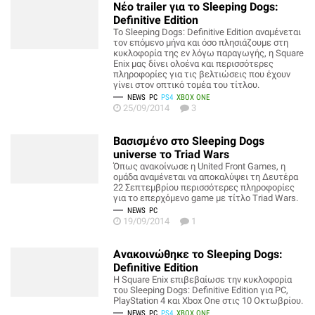
Νέο trailer για το Sleeping Dogs:
Definitive Edition
Το Sleeping Dogs: Definitive Edition αναμένεται
τον επόμενο μήνα και όσο πλησιάζουμε στη
κυκλοφορία της εν λόγω παραγωγής, η Square
Enix μας δίνει ολοένα και περισσότερες
πληροφορίες για τις βελτιώσεις που έχουν
γίνει στον οπτικό τομέα του τίτλου.
NEWS
PC
PS4
XBOX ONE
25/09/2014
3
Βασισμένο στο Sleeping Dogs
universe το Triad Wars
Όπως ανακοίνωσε η United Front Games, η
ομάδα αναμένεται να αποκαλύψει τη Δευτέρα
22 Σεπτεμβρίου περισσότερες πληροφορίες
για το επερχόμενο game με τίτλο Triad Wars.
NEWS
PC
19/09/2014
1
Ανακοινώθηκε το Sleeping Dogs:
Definitive Edition
Η Square Enix επιβεβαίωσε την κυκλοφορία
του Sleeping Dogs: Definitive Edition για PC,
PlayStation 4 και Xbox One στις 10 Οκτωβρίου.
NEWS
PC
PS4
XBOX ONE