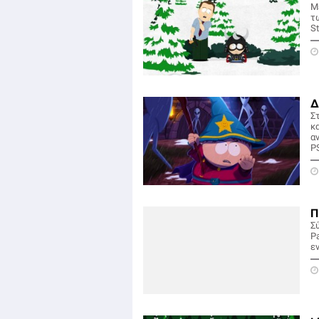
Μ
τ
St
Δ
Σ
κ
αν
PS
Π
Σ
Pa
ε