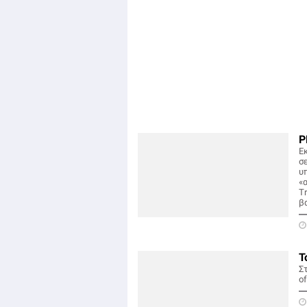
P
Ε
σ
υ
«
Tr
β
Τ
Σ
of