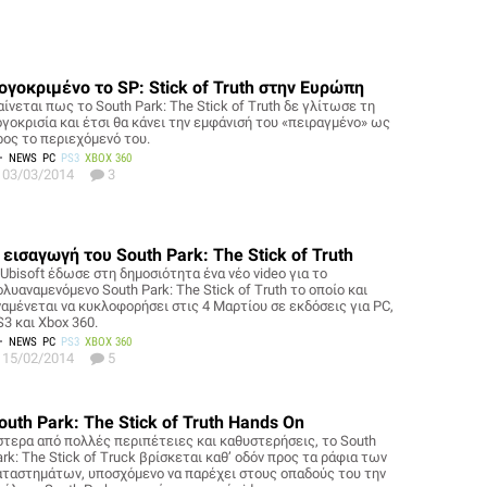
ογοκριμένο το SP: Stick of Truth στην Ευρώπη
ίνεται πως το South Park: The Stick of Truth δε γλίτωσε τη
ογοκρισία και έτσι θα κάνει την εμφάνισή του «πειραγμένο» ως
ρος το περιεχόμενό του.
NEWS
PC
PS3
XBOX 360
03/03/2014
3
 εισαγωγή του South Park: The Stick of Truth
 Ubisoft έδωσε στη δημοσιότητα ένα νέο video για το
λυαναμενόμενο South Park: The Stick of Truth το οποίο και
ναμένεται να κυκλοφορήσει στις 4 Μαρτίου σε εκδόσεις για PC,
3 και Xbox 360.
NEWS
PC
PS3
XBOX 360
15/02/2014
5
outh Park: The Stick of Truth Hands On
στερα από πολλές περιπέτειες και καθυστερήσεις, το South
rk: The Stick of Truck βρίσκεται καθ’ οδόν προς τα ράφια των
αταστημάτων, υποσχόμενο να παρέχει στους οπαδούς του την