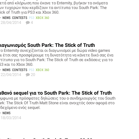
ετά από κλήρωση που έκανε το Enternity, βγήκαν τα ονόματα
ων τυχερών που κερδίζουν τα αντίτυπα του South Park: The
ick of Truth για PS3 και Xbox 360.
NEWS
CONTESTS
PS3
XBOX 360
28/04/2014
4
ιαγωνισμός South Park: The Stick of Truth
τo Enternity συνεχίζονται οι διαγωνισμοί με δώρα video games
αι έτσι σας προσφέρουμε τη δυνατότητα να κάνετε δικό σας ένα
τίτυπο για το South Park: The Stick of Truth σε εκδόσεις για το
3 και το Xbox 360.
NEWS
CONTESTS
PS3
XBOX 360
22/04/2014
20
ιθανό sequel για το South Park: The Stick of Truth
ύμφωνα με πρόσφατες δηλώσεις του ο συνδημιουργός του South
rk: The Stick Of Truth Matt Stone είναι ανοιχτός όσον αφορά στο
νδεχόμενο ενός sequel.
NEWS
18/03/2014