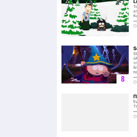
L
Το
ε
Κ
S
St
όλ
τ
δ
π
8
Π
Έν
Tr