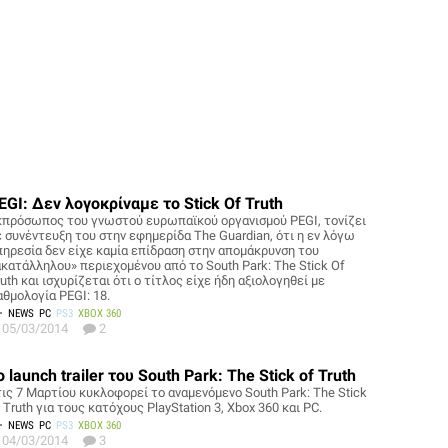
EGI: Δεν λογοκρίναμε το Stick Of Truth
κπρόσωπος του γνωστού ευρωπαϊκού οργανισμού PEGI, τονίζει
ε συνέντευξη του στην εφημερίδα The Guardian, ότι η εν λόγω
πηρεσία δεν είχε καμία επίδραση στην απομάκρυνση του
ακατάλληλου» περιεχομένου από το South Park: The Stick Of
uth και ισχυρίζεται ότι ο τίτλος είχε ήδη αξιολογηθεί με
αθμολογία PEGI: 18.
NEWS
PC
PS3
XBOX 360
05/03/2014
2
ο launch trailer του South Park: The Stick of Truth
τις 7 Μαρτίου κυκλοφορεί το αναμενόμενο South Park: The Stick
 Truth για τους κατόχους PlayStation 3, Xbox 360 και PC.
NEWS
PC
PS3
XBOX 360
04/03/2014
3