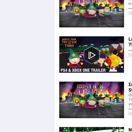
κ
L
T
Σ
S
Οι
T
γε
Ν