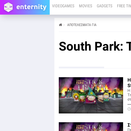
VIDEOGAMES
MOVIES
GADGETS
FREE TI
ΑΠΟΤΕΛΕΣΜΑΤΑ ΓΙΑ
South Park: T
Η
S
Η 
T
στ
Σ
Όπ