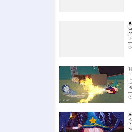
Λ
Φα
λ
π
Η
Η
πο
α
PS
S
Ύ
Pa
κ