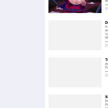
α
D
Η 
α
τ
X
Τ
Α
Pa
Χ
Ό
Pa