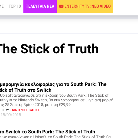
ME
TOP 10
ΤΕΛΕΥΤΑΙΑ ΝΕΑ
ENTERNITY TV:
ΝΕΟ VIDEO
he Stick of Truth
μερομηνία κυκλοφορίας για το South Park: The
tick of Truth στο Switch
Ubisoft ανακοίνωσε ότι η έκδοση του South Park: The Stick of
ruth για το Nintendo Switch, θα κυκλοφορήσει σε ψηφιακή μορφή
ις 25 Σεπτεμβρίου 2018, με τιμή €29,99.
NEWS
NINTENDO SWITCH
18/09/2018
το Switch το South Park: The Stick of Truth
ως ανακοίνωσε η Ubisoft, το South Park: The Stick of Truth θα