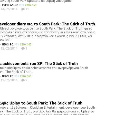
πόλυτη South Park εμπειρία σε μορφή videogame.
PREVIEWS
PC
PS3
XBOX 360
14/02/2014
11
eveloper diary για το South Park: The Stick of Truth
Ubisoft ανακοίνωσε ότι το South Park: The Stick of Truth -μετά
πό πολλές καθυστερήσεις- θα τοποθετηθεί επιτέλους στα ράφια
ων καταστημάτων στις 7 Μαρτίου σε εκδόσεις για PC, PS3, και
box 360.
NEWS
PC
PS3
XBOX 360
12/02/2014
1
α achievements του SP: The Stick of Truth
ποκαλύφθηκαν τα 50 achievements του αναμενόμενου South
rk: The Stick of Truth.
NEWS
PC
PS3
XBOX 360
12/02/2014
2
ωρίς Uplay το South Park: The Stick of Truth
πως επιβεβαίωσε η Obsidian Entertainment, developer του South
rk: The Stick of Truth, ο τίτλος δεν θα χρησιμοποιεί το Uplay, το