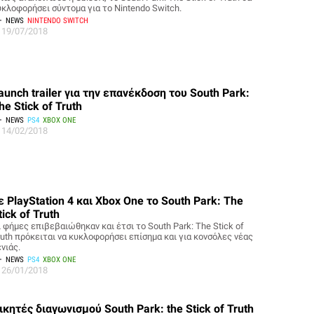
υκλοφορήσει σύντομα για το Nintendo Switch.
NEWS
NINTENDO SWITCH
19/07/2018
aunch trailer για την επανέκδοση του South Park:
he Stick of Truth
NEWS
PS4
XBOX ONE
14/02/2018
ε PlayStation 4 και Xbox One το South Park: The
tick of Truth
 φήμες επιβεβαιώθηκαν και έτσι το South Park: The Stick of
ruth πρόκειται να κυκλοφορήσει επίσημα και για κονσόλες νέας
νιάς.
NEWS
PS4
XBOX ONE
26/01/2018
ικητές διαγωνισμού South Park: the Stick of Truth