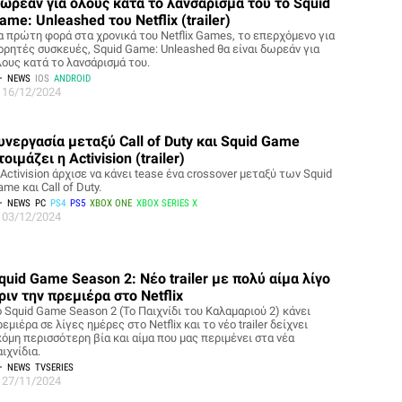
ωρεάν για όλους κατά το λανσάρισμά του το Squid
ame: Unleashed του Netflix (trailer)
ια πρώτη φορά στα χρονικά του Netflix Games, το επερχόμενο για
ορητές συσκευές, Squid Game: Unleashed θα είναι δωρεάν για
λους κατά το λανσάρισμά του.
NEWS
IOS
ANDROID
16/12/2024
υνεργασία μεταξύ Call of Duty και Squid Game
τοιμάζει η Activision (trailer)
Activision άρχισε να κάνει tease ένα crossover μεταξύ των Squid
me και Call of Duty.
NEWS
PC
PS4
PS5
XBOX ONE
XBOX SERIES X
03/12/2024
quid Game Season 2: Νέο trailer με πολύ αίμα λίγο
ριν την πρεμιέρα στο Netflix
ο Squid Game Season 2 (Το Παιχνίδι του Καλαμαριού 2) κάνει
εμιέρα σε λίγες ημέρες στο Netflix και το νέο trailer δείχνει
κόμη περισσότερη βία και αίμα που μας περιμένει στα νέα
ιχνίδια.
NEWS
TVSERIES
27/11/2024