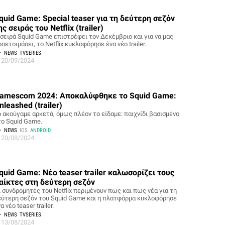
quid Game: Special teaser για τη δεύτερη σεζόν
ης σειράς του Netflix (trailer)
 σειρά Squid Game επιστρέφει τον Δεκέμβριο και για να μας
οετοιμάσει, το Netflix κυκλοφόρησε ένα νέο trailer.
NEWS
TVSERIES
20/09/2024
amescom 2024: Αποκαλύφθηκε το Squid Game:
nleashed (trailer)
ο ακούγαμε αρκετά, όμως πλέον το είδαμε: παιχνίδι βασισμένο
το Squid Game.
NEWS
IOS
ANDROID
20/08/2024
quid Game: Νέο teaser trailer καλωσορίζει τους
αίκτες στη δεύτερη σεζόν
ι συνδρομητές του Netflix περιμένουν πως και πως νέα για τη
εύτερη σεζόν του Squid Game και η πλατφόρμα κυκλοφόρησε
α νέο teaser trailer.
NEWS
TVSERIES
13/08/2024