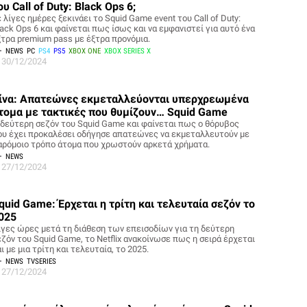
ου Call of Duty: Black Ops 6;
 λίγες ημέρες ξεκινάει το Squid Game event του Call of Duty:
ack Ops 6 και φαίνεται πως ίσως και να εμφανιστεί για αυτό ένα
ξτρα premium pass με έξτρα προνόμια.
NEWS
PC
PS4
PS5
XBOX ONE
XBOX SERIES X
30/12/2024
ίνα: Απατεώνες εκμεταλλεύονται υπερχρεωμένα
τομα με τακτικές που θυμίζουν… Squid Game
 δεύτερη σεζόν του Squid Game και φαίνεται πως ο θόρυβος
ου έχει προκαλέσει οδήγησε απατεώνες να εκμεταλλευτούν με
αρόμοιο τρόπο άτομα που χρωστούν αρκετά χρήματα.
NEWS
27/12/2024
quid Game: Έρχεται η τρίτη και τελευταία σεζόν το
025
ίγες ώρες μετά τη διάθεση των επεισοδίων για τη δεύτερη
εζόν του Squid Game, το Netflix ανακοίνωσε πως η σειρά έρχεται
ι με μια τρίτη και τελευταία, το 2025.
NEWS
TVSERIES
27/12/2024