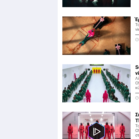
Έ
T
v
S
v
Λ
Ch
κ
Σ
T
To
C
σ