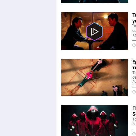
Τ
γ
Ό
σ
Χ
Έ
τ
Τ
σ
έν
Π
S
T
δ