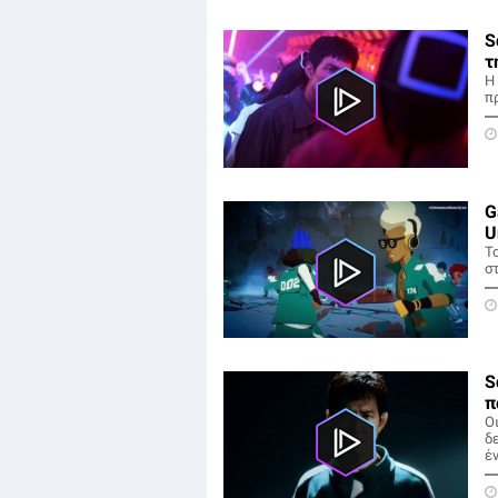
S
τ
Η
πρ
G
U
Τ
σ
S
π
Ο
δ
έν