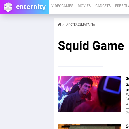
VIDEOGAMES
MOVIES
GADGETS
FREE TI
ΑΠΟΤΕΛΕΣΜΑΤΑ ΓΙΑ
Squid Game
Φ
σ
υ
Εν
G
α
Θ