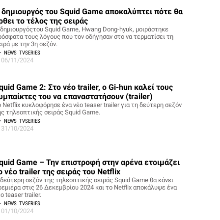
 δημιουργός του Squid Game αποκαλύπτει πότε θα
ρθει το τέλος της σειράς
 δημιουργόςτου Squid Game, Hwang Dong-hyuk, μοιράστηκε
ρόσφατα τους λόγους που τον οδήγησαν στο να τερματίσει τη
ιρά με την 3η σεζόν.
NEWS
TVSERIES
06/11/2024
quid Game 2: Στο νέο trailer, ο Gi-hun καλεί τους
υμπαίκτες του να επαναστατήσουν (trailer)
 Netflix κυκλοφόρησε ένα νέο teaser trailer για τη δεύτερη σεζόν
ης τηλεοπτικής σειράς Squid Game.
NEWS
TVSERIES
31/10/2024
quid Game – Την επιστροφή στην αρένα ετοιμάζει
ο νέο trailer της σειράς του Netflix
 δεύτερη σεζόν της τηλεοπτικής σειράς Squid Game θα κάνει
ρεμιέρα στις 26 Δεκεμβρίου 2024 και το Netflix αποκάλυψε ένα
ο teaser trailer.
NEWS
TVSERIES
01/10/2024