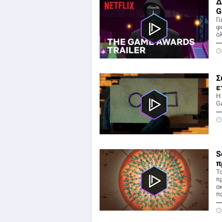
Δ
G
Γ
φ
ό
Σ
ε
Η 
Ga
S
π
Τ
πρ
α
πα