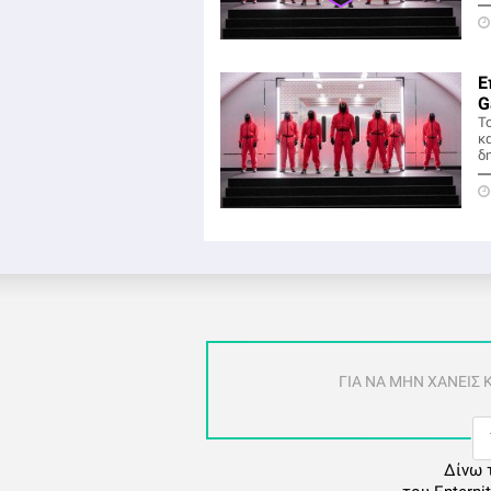
Ε
G
Το
κ
δ
ΓΙΑ ΝΑ ΜΗΝ ΧΑΝΕΙΣ
Δίνω 