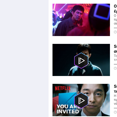
Ο
έ
Ο
π
σε
S
σ
Το
τ
S
τ
Η
π
νέ