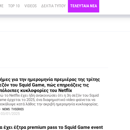
ME
TOP 10
VIDEOS
ΔΕΛΤΙΑ ΤΥΠΟΥ
ΤΕΛΕΥΤΑΙΑ ΝΕΑ
ήμες για την ημερομηνία πρεμιέρας της τρίτης
εζόν του Squid Game, πώς επηρεάζεις τις
πόλοιπες κυκλοφορίες του Netflix
ώ το Netflix έχει ήδη ανακοινώσει ότι η 3η σεζόν του Squid
ame έρχεται το 2025, ένα διαφημιστικό video φαίνεται να
ποκάλυψε κατά λάθος την ακριβή ημερομηνία κυκλοφορίας.
NEWS
TVSERIES
03/01/2025
α έχει έξτρα premium pass το Squid Game event