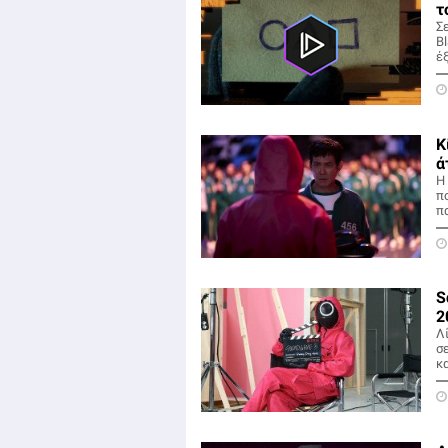
τ
Σε
Bl
έ
Κ
ά
Η
π
π
S
2
Λ
σ
κα