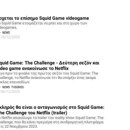
ρχεται το επίσημο Squid Game videogame
o Squid Game ετοιμάζεται να μπει και στο χώρο των
ideogames.
NEWS
18/12/2023
quid Game: The Challenge - Δεύτερη σεζόν και
ideo game ανακοίνωσε το Netflix
ίγο πριν το φινάλε της πρώτης σεζόν του Squid Game: The
allenge, το Netflix ανακοίνωσε ότι θα υπάρξει ένας ακόμα
ύκλος επεισοδίων.
NEWS
TVSERIES
06/12/2023
κληρός θα είναι ο ανταγωνισμός στο Squid Game:
he Challenge του Netflix (trailer)
 Netflix αποκάλυψε το trailer του reality show Squid Game: The
hallenge, που θα κάνει πρεμιέρα στη συνδρομητική πλατφόρμα
τις 22 Νοεμβρίου 2023.