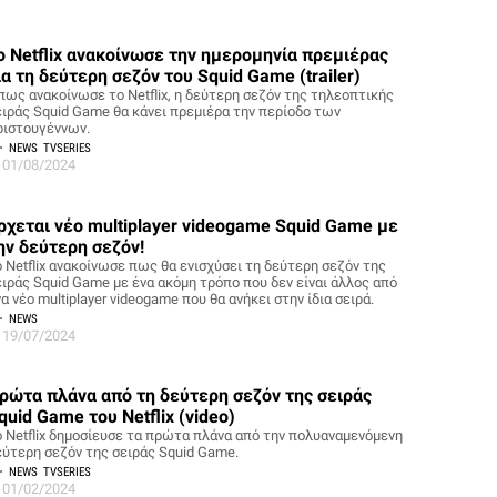
ο Netflix ανακοίνωσε την ημερομηνία πρεμιέρας
ια τη δεύτερη σεζόν του Squid Game (trailer)
πως ανακοίνωσε το Netflix, η δεύτερη σεζόν της τηλεοπτικής
ειράς Squid Game θα κάνει πρεμιέρα την περίοδο των
ριστουγέννων.
NEWS
TVSERIES
01/08/2024
ρχεται νέο multiplayer videogame Squid Game με
ην δεύτερη σεζόν!
ο Netflix ανακοίνωσε πως θα ενισχύσει τη δεύτερη σεζόν της
ειράς Squid Game με ένα ακόμη τρόπο που δεν είναι άλλος από
α νέο multiplayer videogame που θα ανήκει στην ίδια σειρά.
NEWS
19/07/2024
ρώτα πλάνα από τη δεύτερη σεζόν της σειράς
quid Game του Netflix (video)
o Netflix δημοσίευσε τα πρώτα πλάνα από την πολυαναμενόμενη
εύτερη σεζόν της σειράς Squid Game.
NEWS
TVSERIES
01/02/2024