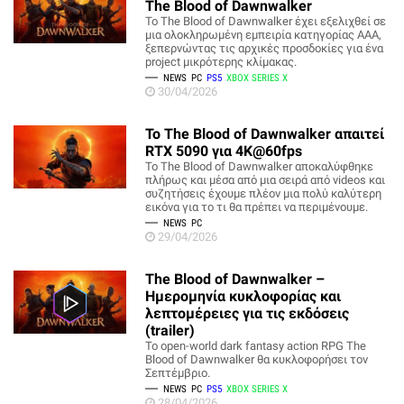
The Blood of Dawnwalker
Το The Blood of Dawnwalker έχει εξελιχθεί σε
μια ολοκληρωμένη εμπειρία κατηγορίας AAA,
ξεπερνώντας τις αρχικές προσδοκίες για ένα
project μικρότερης κλίμακας.
NEWS
PC
PS5
XBOX SERIES X
30/04/2026
Το The Blood of Dawnwalker απαιτεί
RTX 5090 για 4Κ@60fps
Το The Blood of Dawnwalker αποκαλύφθηκε
πλήρως και μέσα από μια σειρά από videos και
συζητήσεις έχουμε πλέον μια πολύ καλύτερη
εικόνα για το τι θα πρέπει να περιμένουμε.
NEWS
PC
29/04/2026
The Blood of Dawnwalker –
Ημερομηνία κυκλοφορίας και
λεπτομέρειες για τις εκδόσεις
(trailer)
Το οpen-world dark fantasy action RPG The
Blood of Dawnwalker θα κυκλοφορήσει τον
Σεπτέμβριο.
NEWS
PC
PS5
XBOX SERIES X
28/04/2026