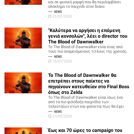
και σε φυσική μορφή που θα περιλαμβάνει
ολόκληρο το παιχνίδι στον δίσκο.
NEWS
21/07/2026
"Καλύτερα να αργήσει η επόμενη
γενιά κονσολών", λέει ο director του
The Blood of Dawnwalker
Το The Blood of Dawnwalker είναι ένας από
τους πιο αναμενόμενους τίτλους της χρονιάς.
NEWS
16/07/2026
Το The Blood of Dawnwalker θα
επιτρέπει στους παίκτες να
πηγαίνουν κατευθείαν στο Final Boss
όπως στο Zelda
Το The Blood of Dawnwalker είναι ίσως ένα
από τα πιο φιλόδοξα παιχνίδια των
τελευταίων ετών και φαίνεται πως θα έχει
NEWS
27/05/2026
Έως και 70 ώρες το campaign του