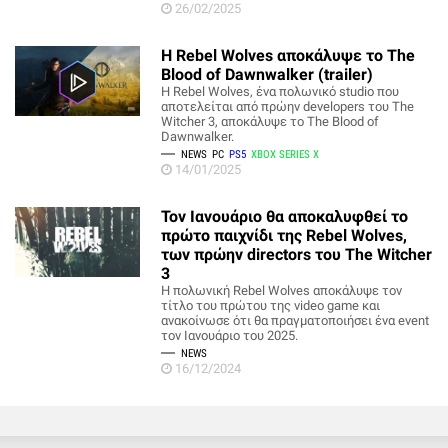
26/02/2025
Η Rebel Wolves αποκάλυψε το The
Blood of Dawnwalker (trailer)
Η Rebel Wolves, ένα πολωνικό studio που
αποτελείται από πρώην developers του The
Witcher 3, αποκάλυψε το The Blood of
Dawnwalker.
NEWS
PC
PS5
XBOX SERIES X
14/01/2025
Τον Ιανουάριο θα αποκαλυφθεί το
πρώτο παιχνίδι της Rebel Wolves,
των πρώην directors του The Witcher
3
Η πολωνική Rebel Wolves αποκάλυψε τον
τίτλο του πρώτου της video game και
ανακοίνωσε ότι θα πραγματοποιήσει ένα event
τον Ιανουάριο του 2025.
NEWS
16/12/2024