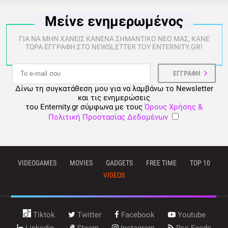
Μείνε ενημερωμένος
ΓΙΑ ΝΑ ΜΗΝ ΧΑΝΕΙΣ ΚΑΝΕΝΑ ΣΗΜΑΝΤΙΚΟ ΝΕΟ ΜΑΣ, ΚΑΝΕ
ΤΩΡΑ ΕΓΓΡΑΦΗ ΣΤΟ NEWSLETTER ΤΟΥ ENTERNITY.GR!
Δίνω τη συγκατάθεση μου για να λαμβάνω το Newsletter
και τις ενημερώσεις
του Enternity.gr σύμφωνα με τους
Όρους Χρήσης &
Πολιτική Προστασίας Δεδομένων
VIDEOGAMES
MOVIES
GADGETS
FREE TIME
TOP 10
VIDEOS
Tiktok
Twitter
Facebook
Youtube
Linkedin
Steam
Instagram
Rss Feeds