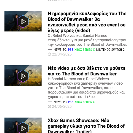
Η ημερομηνία κυκλοφορίας του The
Blood of Dawnwalker θα
ανακοινωθεί μέσα από νέο event σε
λίγες μέρες (video)
Οι Rebel Wolves και Bandai Namco
ετοιμάζονται για μια μεγάλη παρουσίαση πριν
την κυκλοφορία του The Blood of Dawnwalker.
NEWS
PC
PS5
XBOX SERIES X
NINTENDO SWITCH 2
22/04/2026
Νέο video με όσα θέλετε να μάθετε
για το The Blood of Dawnwalker
Η Bandai Namco και η Rebel Wolves
κυκλοφόρησαν ένα gameplay overview video
για το The Blood of Dawnwalker, όπου
παρουσιάζουν μια σειρά από μηχανισμούς και
χαρακτηριστικά του τίτλου.
NEWS
PC
PS5
XBOX SERIES X
24/06/2025
Xbox Games Showcase: Νέο
gameplay υλικό για το The Blood of
Dawnwalker (trailer)