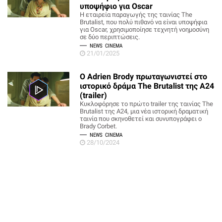
υποψήφιο για Oscar
Η εταιρεία παραγωγής της ταινίας The
Brutalist, που πολύ πιθανό να είναι υποψήφια
για Oscar, χρησιμοποίησε τεχνητή νοημοσύνη
σε δύο περιπτώσεις.
NEWS
CINEMA
21/01/2025
O Adrien Brody πρωταγωνιστεί στο
ιστορικό δράμα The Brutalist της Α24
(trailer)
Κυκλοφόρησε το πρώτο trailer της ταινίας The
Brutalist της A24, μια νέα ιστορική δραματική
ταινία που σκηνοθετεί και συνυπογράφει ο
Brady Corbet.
NEWS
CINEMA
28/10/2024