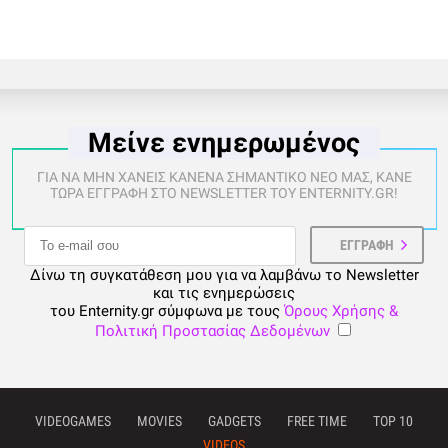
Μείνε ενημερωμένος
ΓΙΑ ΝΑ ΜΗΝ ΧΑΝΕΙΣ ΚΑΝΕΝΑ ΣΗΜΑΝΤΙΚΟ ΝΕΟ ΜΑΣ, ΚΑΝΕ
ΤΩΡΑ ΕΓΓΡΑΦΗ ΣΤΟ NEWSLETTER ΤΟΥ ENTERNITY.GR!
Δίνω τη συγκατάθεση μου για να λαμβάνω το Newsletter
και τις ενημερώσεις
του Enternity.gr σύμφωνα με τους
Όρους Χρήσης &
Πολιτική Προστασίας Δεδομένων
VIDEOGAMES
MOVIES
GADGETS
FREE TIME
TOP 10
VIDEOS