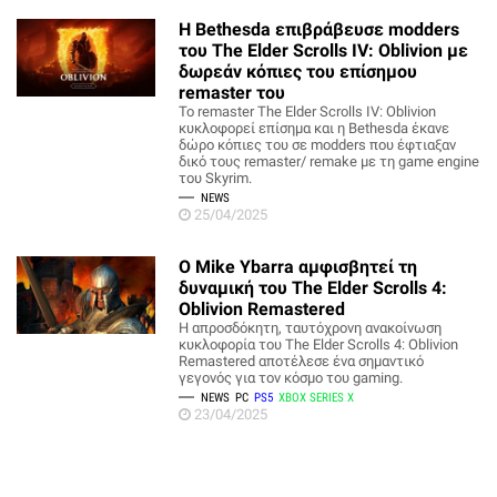
Η Bethesda επιβράβευσε modders
του The Elder Scrolls IV: Oblivion με
δωρεάν κόπιες του επίσημου
remaster του
Το remaster The Elder Scrolls IV: Oblivion
κυκλοφορεί επίσημα και η Bethesda έκανε
δώρο κόπιες του σε modders που έφτιαξαν
δικό τους remaster/ remake με τη game engine
του Skyrim.
NEWS
25/04/2025
Ο Mike Ybarra αμφισβητεί τη
δυναμική του The Elder Scrolls 4:
Oblivion Remastered
Η απροσδόκητη, ταυτόχρονη ανακοίνωση
κυκλοφορία του The Elder Scrolls 4: Oblivion
Remastered αποτέλεσε ένα σημαντικό
γεγονός για τον κόσμο του gaming.
NEWS
PC
PS5
XBOX SERIES X
23/04/2025