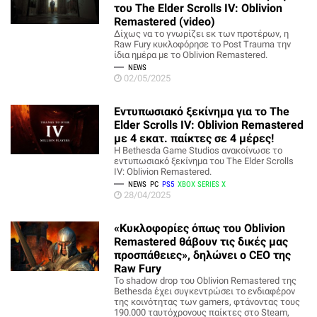
του The Elder Scrolls IV: Oblivion
Remastered (video)
Δίχως να το γνωρίζει εκ των προτέρων, η
Raw Fury κυκλοφόρησε το Post Trauma την
ίδια ημέρα με το Oblivion Remastered.
NEWS
02/05/2025
Εντυπωσιακό ξεκίνημα για το The
Elder Scrolls IV: Oblivion Remastered
με 4 εκατ. παίκτες σε 4 μέρες!
Η Bethesda Game Studios ανακοίνωσε το
εντυπωσιακό ξεκίνημα του The Elder Scrolls
IV: Oblivion Remastered.
NEWS
PC
PS5
XBOX SERIES X
28/04/2025
«Κυκλοφορίες όπως του Oblivion
Remastered θάβουν τις δικές μας
προσπάθειες», δηλώνει ο CEO της
Raw Fury
Το shadow drop του Oblivion Remastered της
Bethesda έχει συγκεντρώσει το ενδιαφέρον
της κοινότητας των gamers, φτάνοντας τους
190.000 ταυτόχρονους παίκτες στο Steam,