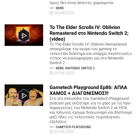
όμως δεν είναι άπαντες χαρούμενοι.
NEWS
26/04/2025
Το The Elder Scrolls IV: Oblivion
Remastered στο Nintendo Switch 2;
(video)
Το The Elder Scrolls IV: Oblivion Remastered
απασχόλησε την αγορά του gaming το
τελευταίο διάστημα και υπάρχει περίπτωση ο
τίτλος να κυκλοφορήσει και στο Nintendo
Switch 2.
NEWS
NINTENDO SWITCH 2
25/04/2025
Gametech Playground Ep86: ΑΠΛΑ
ΧΑΜΟΣ + ΔΙΑΓΩΝΙΣΜΟΣ!!!
Στο νέο επεισόδιο του Gametech Playground
podcast μας συζητάμε για το χάος με τις προ-
παραγγελίες του Nintendo Switch 2 σε ΗΠΑ
και Ιαπωνία, έχουμε διαγωνισμό και βλέπουμε
μαζί όλες τις τελευταίες τεχνολογικές
εξελίξεις.
GAMETECH-PLAYGROUND
25/04/2025