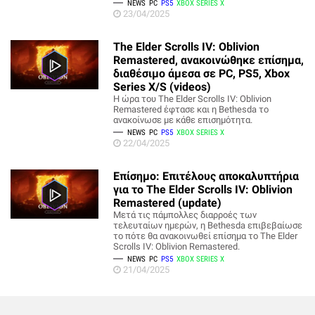
NEWS
PC
PS5
XBOX SERIES X
23/04/2025
The Elder Scrolls IV: Oblivion
Remastered, ανακοινώθηκε επίσημα,
διαθέσιμο άμεσα σε PC, PS5, Xbox
Series X/S (videos)
Η ώρα του The Elder Scrolls IV: Oblivion
Remastered έφτασε και η Bethesda το
ανακοίνωσε με κάθε επισημότητα.
NEWS
PC
PS5
XBOX SERIES X
22/04/2025
Επίσημο: Επιτέλους αποκαλυπτήρια
για το The Elder Scrolls IV: Oblivion
Remastered (update)
Μετά τις πάμπολλες διαρροές των
τελευταίων ημερών, η Bethesda επιβεβαίωσε
το πότε θα ανακοινωθεί επίσημα το The Elder
Scrolls IV: Oblivion Remastered.
NEWS
PC
PS5
XBOX SERIES X
21/04/2025