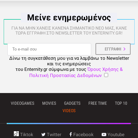
Μείνε ενημερωμένος
ΓΙΑ ΝΑ ΜΗΝ ΧΑΝΕΙΣ ΚΑΝΕΝΑ ΣΗΜΑΝΤΙΚΟ ΝΕΟ ΜΑΣ, ΚΑΝΕ
ΤΩΡΑ ΕΓΓΡΑΦΗ ΣΤΟ NEWSLETTER ΤΟΥ ENTERNITY.GR!
Δίνω τη συγκατάθεση μου για να λαμβάνω το Newsletter
και τις ενημερώσεις
του Enternity.gr σύμφωνα με τους
Όρους Χρήσης &
Πολιτική Προστασίας Δεδομένων
VIDEOGAMES
MOVIES
GADGETS
FREE TIME
TOP 10
VIDEOS
Tiktok
Twitter
Facebook
Youtube