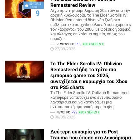
EDITOR'S
Remastered Review
CHOICE
Λίγο πριν την συμπλήρωση 20 ετών από την
9
αρχική κυκλοφορία, το The Elder Scrolls IV:
Oblivion Remastered δίνει νέα ζωή στο
εμβληματικό παιχνίδι ρόλων. Υποδεχόμαστε
τον «άρχοντα» του 2006, με φρέσκο γραφικά
και αλλαγές σε κρίσιμα σημεία, όπως του
αρμόζει.
REVIEWS
PC
PS5
XBOX SERIES X
27/09/2025
Το The Elder Scrolls IV: Oblivion
Remastered ήδη το τρίτο πιο
εμπορικό game του 2025,
συνεχίζεται η κυριαρχία του Xbox
στα PS5 charts
Το The Elder Scrolls IV: Oblivion Remastered
κατάφερε να πετύχει ένα εντυπωσιακό
λανσάρισμα και να καταγράψει μια
εντυπωσιακή εμπορική πορεία ήδη.
NEWS
PC
PS5
XBOX SERIES X
06/05/2025
Δεύτερη ευκαιρία για το Post
Trauma που έπεσε στο λανσάρισμα