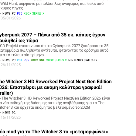
: Wild Hunt, σύμφωνα με πολλαπλές αναφορές και leaks από
γκυρες πηγές
NEWS
PC
PS5
XBOX SERIES X
05/01/2026
yberpunk 2077 – Πάνω από 35 εκ. κόπιες έχουν
ουληθεί ως τώρα
 CD Projekt ανακοίνωσε ότι το Cyberpunk 2077 ξεπέρασε τα 35
κατομμύρια πωληθέντα αντίτυπα, φτάνοντας το ορόσημο αυτό
ατά το τελευταίο τρίμηνο.
NEWS
PC
PS4
PS5
XBOX ONE
XBOX SERIES X
NINTENDO SWITCH 2
26/11/2025
he Witcher 3 HD Reworked Project Next Gen Edition
026: Επιστρέφει με ακόμη καλύτερα γραφικά!
trailer)
 The Witcher 3 HD Reworked Project NextGen Edition 2026 είναι
ια νέα εκδοχή της διάσημης οπτικής αναβάθμισης για το The
itcher 3 και έρχεται ακόμη πιο βελτιωμένο το 2026!
NEWS
PC
16/11/2025
έο mod για το The Witcher 3 το «μεταμορφώνει»