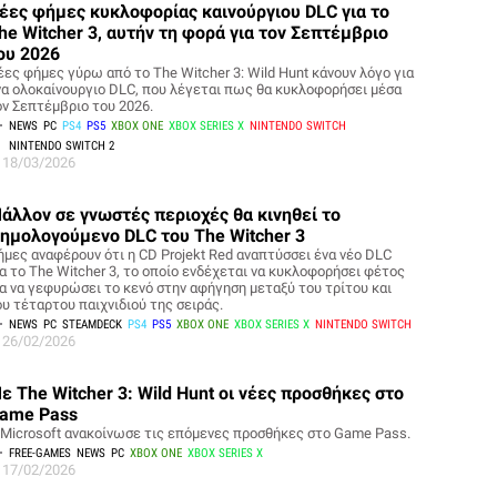
έες φήμες κυκλοφορίας καινούργιου DLC για το
he Witcher 3, αυτήν τη φορά για τον Σεπτέμβριο
ου 2026
έες φήμες γύρω από το The Witcher 3: Wild Hunt κάνουν λόγο για
να ολοκαίνουργιο DLC, που λέγεται πως θα κυκλοφορήσει μέσα
ον Σεπτέμβριο του 2026.
NEWS
PC
PS4
PS5
XBOX ONE
XBOX SERIES X
NINTENDO SWITCH
NINTENDO SWITCH 2
18/03/2026
άλλον σε γνωστές περιοχές θα κινηθεί το
ημολογούμενο DLC του The Witcher 3
ήμες αναφέρουν ότι η CD Projekt Red αναπτύσσει ένα νέο DLC
ια το The Witcher 3, το οποίο ενδέχεται να κυκλοφορήσει φέτος
ια να γεφυρώσει το κενό στην αφήγηση μεταξύ του τρίτου και
ου τέταρτου παιχνιδιού της σειράς.
NEWS
PC
STEAMDECK
PS4
PS5
XBOX ONE
XBOX SERIES X
NINTENDO SWITCH
26/02/2026
ε The Witcher 3: Wild Hunt οι νέες προσθήκες στο
ame Pass
 Microsoft ανακοίνωσε τις επόμενες προσθήκες στο Game Pass.
FREE-GAMES
NEWS
PC
XBOX ONE
XBOX SERIES X
17/02/2026