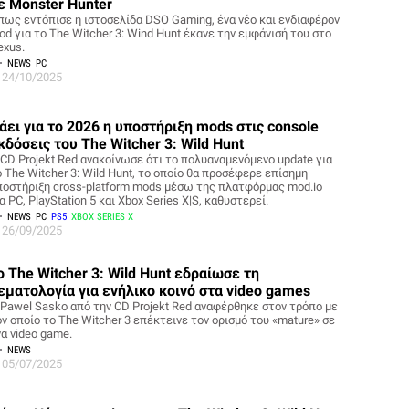
ε Monster Hunter
πως εντόπισε η ιστοσελίδα DSO Gaming, ένα νέο και ενδιαφέρον
od για το The Witcher 3: Wind Hunt έκανε την εμφάνισή του στο
exus.
NEWS
PC
24/10/2025
άει για το 2026 η υποστήριξη mods στις console
κδόσεις του The Witcher 3: Wild Hunt
 CD Projekt Red ανακοίνωσε ότι το πολυαναμενόμενο update για
ο The Witcher 3: Wild Hunt, το οποίο θα προσέφερε επίσημη
ποστήριξη cross-platform mods μέσω της πλατφόρμας mod.io
α PC, PlayStation 5 και Xbox Series X|S, καθυστερεί.
NEWS
PC
PS5
XBOX SERIES X
26/09/2025
ο The Witcher 3: Wild Hunt εδραίωσε τη
εματολογία για ενήλικο κοινό στα video games
 Pawel Sasko από την CD Projekt Red αναφέρθηκε στον τρόπο με
ον οποίο το The Witcher 3 επέκτεινε τον ορισμό του «mature» σε
να video game.
NEWS
05/07/2025