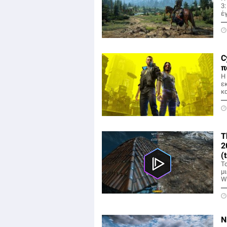
3
έ
C
π
Η
ε
κ
T
2
(
Το
μ
W
Ν