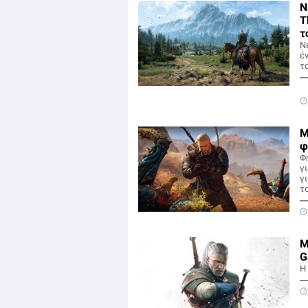
Ν
T
τ
Ν
έ
τ
Μ
φ
Φ
γ
γ
τ
Μ
G
Η