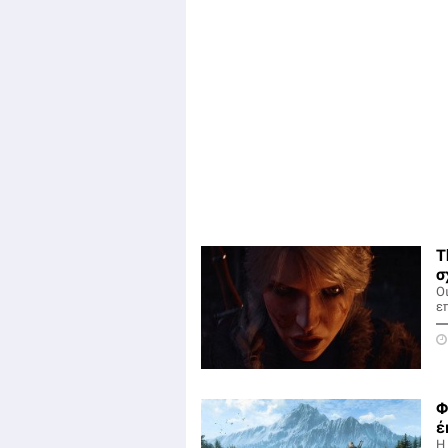
T
σ
Οι
ε
Φ
έ
Η 