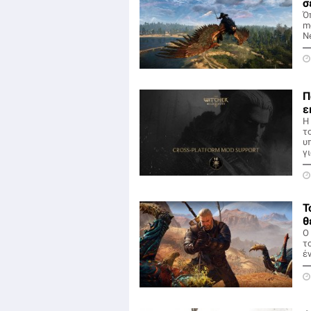
σ
Ό
m
N
Π
ε
Η
τ
υ
γι
Τ
θ
Ο
τ
έ