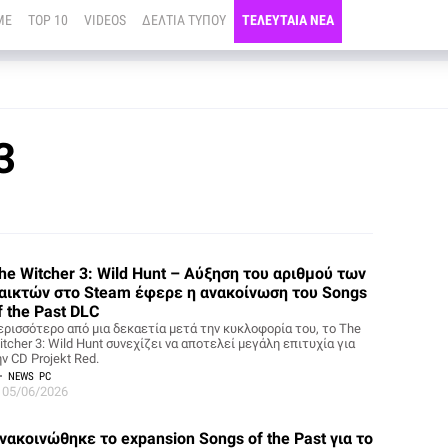
ME
TOP 10
VIDEOS
ΔΕΛΤΙΑ ΤΥΠΟΥ
ΤΕΛΕΥΤΑΙΑ ΝΕΑ
3
he Witcher 3: Wild Hunt – Αύξηση του αριθμού των
αικτών στο Steam έφερε η ανακοίνωση του Songs
f the Past DLC
ερισσότερο από μια δεκαετία μετά την κυκλοφορία του, το The
tcher 3: Wild Hunt συνεχίζει να αποτελεί μεγάλη επιτυχία για
ν CD Projekt Red.
NEWS
PC
05/06/2026
νακοινώθηκε το expansion Songs of the Past για το