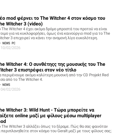
έο mod φέρνει το The Witcher 4 στον κόσμο του
he Witcher 3 (video)
ο The Witcher 4 έχει ακόμα δρόμο μπροστά του προτού να είναι
τοιμο για να κυκλοφορήσει, όμως ένα καινούργιο mod για το The
tcher 3 επιχειρεί να κάνει την αναμονή λίγο ευκολότερη.
NEWS
PC
10/02/2026
he Witcher 4: Ο συνθέτηςς της μουσικής του The
itcher 3 επιστρέφει στον νέο τίτλο
α περιμένουμε ακόμα καλύτερη μουσική από την CD Projekt Red
σα από το The Witcher 4.
NEWS
04/02/2026
he Witcher 3: Wild Hunt - Τώρα μπορείτε να
αίξετε online μαζί με φίλους μέσω multiplayer
od
ο The Witcher 3 αλλάζει όπως το ξέραμε. Πώς θα σας φαινόταν
α περιπλανηθείτε στον κόσμο του Geralt μαζί με τους φίλους σας;