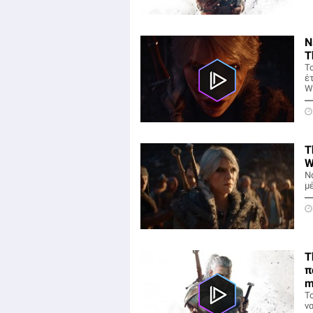
Ν
T
Τ
έ
Wi
T
W
Ν
μέ
T
π
m
Τ
ν