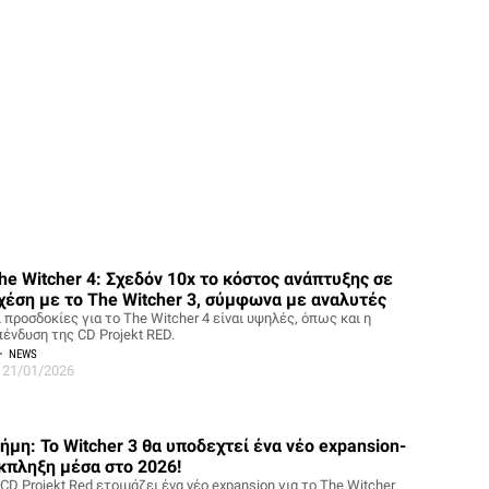
he Witcher 4: Σχεδόν 10x το κόστος ανάπτυξης σε
χέση με το The Witcher 3, σύμφωνα με αναλυτές
 προσδοκίες για το The Witcher 4 είναι υψηλές, όπως και η
πένδυση της CD Projekt RED.
NEWS
21/01/2026
ήμη: Το Witcher 3 θα υποδεχτεί ένα νέο expansion-
κπληξη μέσα στο 2026!
CD Projekt Red ετοιμάζει ένα νέο expansion για το The Witcher