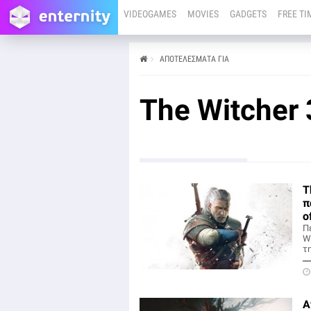
VIDEOGAMES
MOVIES
GADGETS
FREE TI
ΑΠΟΤΕΛΕΣΜΑΤΑ ΓΙΑ
The Witcher 
T
π
o
Π
Wi
τη
Α