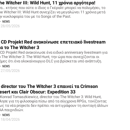
he Witcher III: Wild Hunt, 11 χρόνια αργότερα!
να… κτήνος που ούτε ο ίδιος ο Γκέραλτ μπορεί να πολεμήσει, το
e Witcher III: Wild Hunt συνεχίζει να μεγαλώνει 11 χρόνια μετά
ν κυκλοφορία του με το Songs of the Past.
NEWS
28/05/2026
 CD Projekt Red ανακοίνωσε επετειακό livestream
ια το The Witcher 3
CD Projekt Red ανακοίνωσε ένα ειδικό anniversary livestream για
 The Witcher 3: The Wild Hunt, την ώρα που συνεχίζονται οι
ήμες ότι ένα ολοκαίνουργιο DLC για βρίσκεται υπό ανάπτυξη.
NEWS
27/05/2026
 director του The Witcher 3 επαινεί τα Crimson
esert και Clair Obscur: Expedition 33
Konrad Tomaszkiewicz, director του The Witcher 3: Wild Hunt,
ίλησε για τη φιλοσοφία πίσω από τα σύγχρονα RPGs, τονίζοντας
ως τα νέα projects δεν πρέπει να αντιγράφουν τη συνταγή άλλων
AA παιχνιδιών.
NEWS
18/04/2026