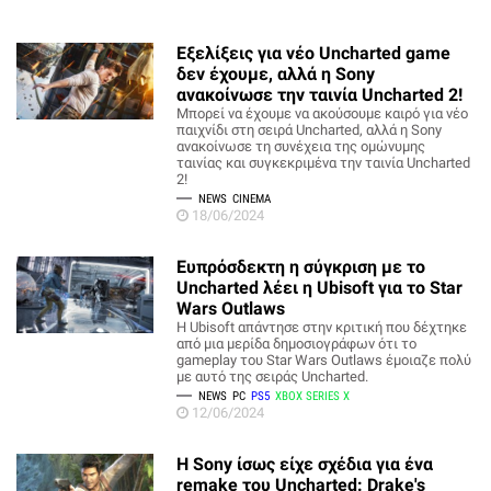
Εξελίξεις για νέο Uncharted game
δεν έχουμε, αλλά η Sony
ανακοίνωσε την ταινία Uncharted 2!
Μπορεί να έχουμε να ακούσουμε καιρό για νέο
παιχνίδι στη σειρά Uncharted, αλλά η Sony
ανακοίνωσε τη συνέχεια της ομώνυμης
ταινίας και συγκεκριμένα την ταινία Uncharted
2!
NEWS
CINEMA
18/06/2024
Ευπρόσδεκτη η σύγκριση με το
Uncharted λέει η Ubisoft για το Star
Wars Outlaws
Η Ubisoft απάντησε στην κριτική που δέχτηκε
από μια μερίδα δημοσιογράφων ότι το
gameplay του Star Wars Outlaws έμοιαζε πολύ
με αυτό της σειράς Uncharted.
NEWS
PC
PS5
XBOX SERIES X
12/06/2024
H Sony ίσως είχε σχέδια για ένα
remake του Uncharted: Drake's