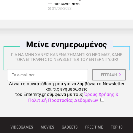
FREE-GAMES
NEWS
31/03/2023
Μείνε ενημερωμένος
ΓΙΑ ΝΑ ΜΗΝ ΧΑΝΕΙΣ ΚΑΝΕΝΑ ΣΗΜΑΝΤΙΚΟ ΝΕΟ ΜΑΣ, ΚΑΝΕ
ΤΩΡΑ ΕΓΓΡΑΦΗ ΣΤΟ NEWSLETTER ΤΟΥ ENTERNITY.GR!
Δίνω τη συγκατάθεση μου για να λαμβάνω το Newsletter
και τις ενημερώσεις
του Enternity.gr σύμφωνα με τους
Όρους Χρήσης &
Πολιτική Προστασίας Δεδομένων
VIDEOGAMES
MOVIES
GADGETS
FREE TIME
TOP 10