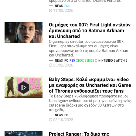
κρυμμένο στο Uncharted: Drake's Fortune.
NEWS
PS4
11/03/2026
Οι μάχες του 007: First Light αντλούν
έμπνευση από τα Batman Arkham
και Uncharted
Ο gameplay director του αναμενόμενου 007:
First Light αποκάλυψε ότι οι μάχες είναι
εμπνευσμένες από τις σειρές Batman Arkham
και Uncharted.
NEWS
PC
PS5
XBOX SERIES X
NINTENDO SWITCH 2
25/02/2026
Baby Steps: Καλά «κρυμμένο» video
με αναφορές σε Uncharted και Game
of Thrones ενθουσιάζει τους fans
Το Baby Steps κυκλοφόρησε πρόσφατα και οι
fans έχουν ενθουσιαστεί με την εμφάνιση ενός
cutscene διάρκειας σχεδόν 30 λεπτών στο
παιχνίδι,.
NEWS
PC
08/10/2025
Project Ranger: Το δικό της