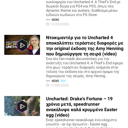
κυκλοφορία του Uncharted 4: A Thief’s End με
δωρεάν δώρα για PS4 και PS5, όπως νέα
dynamic theme και avatars, διαθέσιμα μέσω
ειδικών κωδικών στο PS Store.
NEWS
12/05/2026
Ντοκιμαντέρ για το Uncharted 4
αποκαλύπτει τεράστιες διαφορές με
την original έκδοση της Amy Henning
που δημιούργησε τη σειρά (video)
Ένα νέο fan-made documentary για την
ανάπτυξη του Uncharted 4: A Thief’s End έφερε
στο φως τεράστιες διαφορές ανάμεσα στην
τελική του έκδοση και στο αρχικό όραμα της
δημιουργού της σειράς, Amy Hennig.
NEWS
PS4
11/05/2026
Uncharted: Drake's Fortune – 19
χρόνια μετά, speedrunner
ανακάλυψε καλά κρυμμένο Easter
egg (video)
Ένας speedrunner ανακάλυψε ένα ελάχιστα
γνωστό - αν όχι άγνωστο - Easter egg