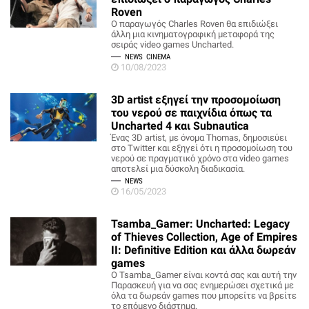
Roven
Ο παραγωγός Charles Roven θα επιδιώξει
άλλη μια κινηματογραφική μεταφορά της
σειράς video games Uncharted.
NEWS
CINEMA
10/08/2023
3D artist εξηγεί την προσομοίωση
του νερού σε παιχνίδια όπως τα
Uncharted 4 και Subnautica
Ένας 3D artist, με όνομα Thomas, δημοσιεύει
στο Twitter και εξηγεί ότι η προσομοίωση του
νερού σε πραγματικό χρόνο στα video games
αποτελεί μια δύσκολη διαδικασία.
NEWS
16/05/2023
Tsamba_Gamer: Uncharted: Legacy
of Thieves Collection, Age of Empires
II: Definitive Edition και άλλα δωρεάν
games
O Tsamba_Gamer είναι κοντά σας και αυτή την
Παρασκευή για να σας ενημερώσει σχετικά με
όλα τα δωρεάν games που μπορείτε να βρείτε
το επόμενο διάστημα.