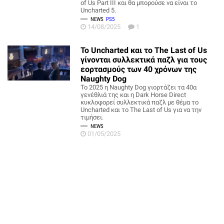
of Us Part III και θα μπορούσε να είναι το
Uncharted 5.
NEWS
PS5
14/08/2025
1
Το Uncharted και το The Last of Us
γίνονται συλλεκτικά παζλ για τους
εορτασμούς των 40 χρόνων της
Naughty Dog
Το 2025 η Naughty Dog γιορτάζει τα 40α
γενέθλιά της και η Dark Horse Direct
κυκλοφορεί συλλεκτικά παζλ με θέμα το
Uncharted και το The Last of Us για να την
τιμήσει.
NEWS
01/05/2025