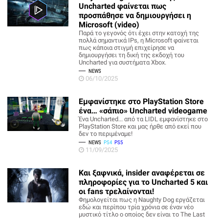
Uncharted φαίνεται πως
προσπάθησε να δημιουργήσει η
Microsoft (video)
Παρά το γεγονός ότι έχει στην κατοχή της
πολλά σημαντικά IPs, η Microsoft φαίνεται
πως κάποια στιγμή επιχείρησε να
δημιουργήσει τη δική της εκδοχή του
Uncharted για συστήματα Xbox.
NEWS
06/10/2025
Εμφανίστηκε στο PlayStation Store
ένα… «σάπιο» Uncharted videogame
Ένα Uncharted... από τα LIDL εμφανίστηκε στο
PlayStation Store και μας ήρθε από εκεί που
δεν το περιμέναμε!
NEWS
PS4
PS5
11/09/2025
Και ξαφνικά, insider αναφέρεται σε
πληροφορίες για το Uncharted 5 και
οι fans τρελαίνονται!
Φημολογείται πως η Naughty Dog εργάζεται
εδώ και περίπου τρία χρόνια σε έναν νέο
μυστικό τίτλο ο οποίος δεν είναι το The Last