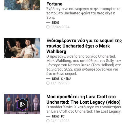
Fortune
Σχέδια για να επαναφέρει στην επικαιρίτητα
το πρώτο Uncharted φαίνεται πως είχε η
Sony.
NEWS
05/02/2024
Ενδιαφέροντα νέα για το sequel της
ταινίας Uncharted έχει ο Mark
Wahlberg
Ο πρωταγωνιστής της ταινίας Uncharted,
Mark Wahlberg, που υποδύθηκε τον Sully, τον
μέντορα του Nathan Drake (Tom Holland) στη
ταινία του 2022, έχει ενδιαφέροντα νέα για
ένα πιθανό sequel.
NEWS
CINEMA
11/12/2023
Mod προσθέτει τη Lara Croft στο
Uncharted: The Lost Legacy (video)
O modder ‘Swiz19’ κατάφερε να τοποθετήσει
τη Lara Croft στο Uncharted: The Lost Legacy.
NEWS
PC
24/11/2023