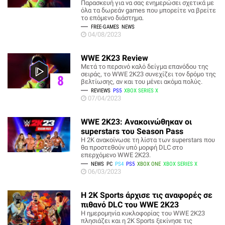
Παρασκευή για να σας ενημερώσει σχετικά με
όλα τα δωρεάν games που μπορείτε να βρείτε
το επόμενο διάστημα.
FREE-GAMES
NEWS
04/08/2023
WWE 2K23 Review
Μετά το περσινό καλό δείγμα επανόδου της
σειράς, το WWE 2K23 συνεχίζει τον δρόμο της
8
βελτίωσης, αν και του μένει ακόμα πολύς.
REVIEWS
PS5
XBOX SERIES X
07/04/2023
WWE 2K23: Ανακοινώθηκαν οι
superstars του Season Pass
Η 2K ανακοίνωσε τη λίστα των superstars που
θα προστεθούν υπό μορφή DLC στο
επερχόμενο WWE 2K23.
NEWS
PC
PS4
PS5
XBOX ONE
XBOX SERIES X
06/03/2023
Η 2K Sports άρχισε τις αναφορές σε
πιθανό DLC του WWE 2K23
H ημερομηνία κυκλοφορίας του WWE 2K23
πλησιάζει και η 2K Sports ξεκίνησε τις