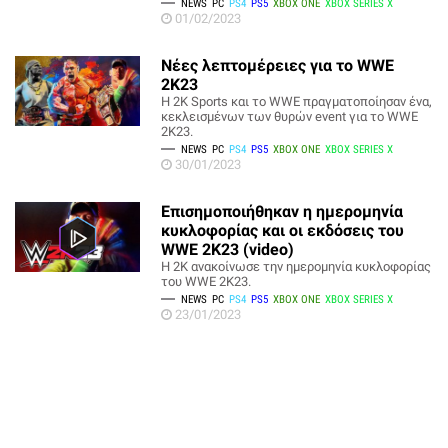
NEWS
PC
PS4
PS5
XBOX ONE
XBOX SERIES X
01/02/2023
Νέες λεπτομέρειες για το WWE
2K23
H 2K Sports και το WWE πραγματοποίησαν ένα,
κεκλεισμένων των θυρών event για το WWE
2K23.
NEWS
PC
PS4
PS5
XBOX ONE
XBOX SERIES X
30/01/2023
Επισημοποιήθηκαν η ημερομηνία
κυκλοφορίας και οι εκδόσεις του
WWE 2K23 (video)
Η 2K ανακοίνωσε την ημερομηνία κυκλοφορίας
του WWE 2K23.
NEWS
PC
PS4
PS5
XBOX ONE
XBOX SERIES X
23/01/2023