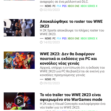
αναφορές σε ένα μελλοντικό DLC.
NEWS
PC
PS4
PS5
XBOX ONE
XBOX SERIES X
02/03/2023
Αποκαλύφθηκε το roster του WWE
2K23
Η 2K Sports αποκάλυψε το πλήρες roster του
WWE 2K23.
NEWS
PC
PS4
PS5
XBOX ONE
XBOX SERIES X
14/02/2023
WWE 2K23: Δεν θα διαφέρουν
ποιοτικά οι εκδόσεις για PC και
κονσόλες νέας γενιάς
Αρχικά, υπήρχε η εντύπωση ότι η έκδοση του
WWE 2K23 για PC θα βασίζεται σε εκείνη για
κονσόλες προηγούμενης γενιάς
NEWS
PC
09/02/2023
Το νέο trailer του WWE 2K23 είναι
αφιερωμένο στο WarGames mode
Η 2K και η Visual Concepts κυκλοφόρησαν ένα
νέο trailer για το WWE 2K23.