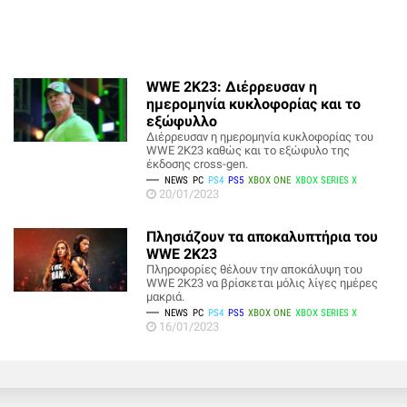
WWE 2K23: Διέρρευσαν η
ημερομηνία κυκλοφορίας και το
εξώφυλλο
Διέρρευσαν η ημερομηνία κυκλοφορίας του
WWE 2K23 καθώς και το εξώφυλο της
έκδοσης cross-gen.
NEWS
PC
PS4
PS5
XBOX ONE
XBOX SERIES X
20/01/2023
Πλησιάζουν τα αποκαλυπτήρια του
WWE 2K23
Πληροφορίες θέλουν την αποκάλυψη του
WWE 2K23 να βρίσκεται μόλις λίγες ημέρες
μακριά.
NEWS
PC
PS4
PS5
XBOX ONE
XBOX SERIES X
16/01/2023