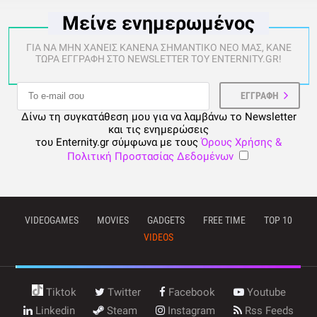
Μείνε ενημερωμένος
ΓΙΑ ΝΑ ΜΗΝ ΧΑΝΕΙΣ ΚΑΝΕΝΑ ΣΗΜΑΝΤΙΚΟ ΝΕΟ ΜΑΣ, ΚΑΝΕ
ΤΩΡΑ ΕΓΓΡΑΦΗ ΣΤΟ NEWSLETTER ΤΟΥ ENTERNITY.GR!
Δίνω τη συγκατάθεση μου για να λαμβάνω το Newsletter
και τις ενημερώσεις
του Enternity.gr σύμφωνα με τους
Όρους Χρήσης &
Πολιτική Προστασίας Δεδομένων
VIDEOGAMES
MOVIES
GADGETS
FREE TIME
TOP 10
VIDEOS
Tiktok
Twitter
Facebook
Youtube
Linkedin
Steam
Instagram
Rss Feeds