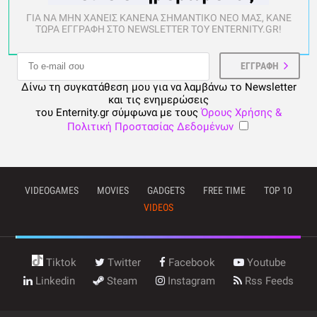
ΓΙΑ ΝΑ ΜΗΝ ΧΑΝΕΙΣ ΚΑΝΕΝΑ ΣΗΜΑΝΤΙΚΟ ΝΕΟ ΜΑΣ, ΚΑΝΕ
ΤΩΡΑ ΕΓΓΡΑΦΗ ΣΤΟ NEWSLETTER ΤΟΥ ENTERNITY.GR!
Δίνω τη συγκατάθεση μου για να λαμβάνω το Newsletter
και τις ενημερώσεις
του Enternity.gr σύμφωνα με τους
Όρους Χρήσης &
Πολιτική Προστασίας Δεδομένων
VIDEOGAMES
MOVIES
GADGETS
FREE TIME
TOP 10
VIDEOS
Tiktok
Twitter
Facebook
Youtube
Linkedin
Steam
Instagram
Rss Feeds