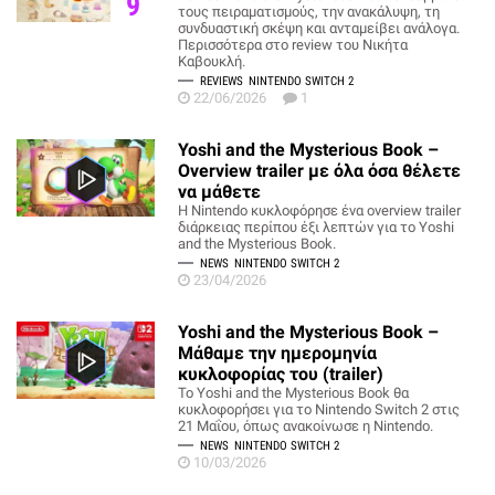
9
τους πειραματισμούς, την ανακάλυψη, τη
συνδυαστική σκέψη και ανταμείβει ανάλογα.
Περισσότερα στο review του Νικήτα
Καβουκλή.
REVIEWS
NINTENDO SWITCH 2
22/06/2026
1
Yoshi and the Mysterious Book –
Overview trailer με όλα όσα θέλετε
να μάθετε
H Nintendo κυκλοφόρησε ένα overview trailer
διάρκειας περίπου έξι λεπτών για το Yoshi
and the Mysterious Book.
NEWS
NINTENDO SWITCH 2
23/04/2026
Yoshi and the Mysterious Book –
Μάθαμε την ημερομηνία
κυκλοφορίας του (trailer)
Το Yoshi and the Mysterious Book θα
κυκλοφορήσει για το Nintendo Switch 2 στις
21 Μαΐου, όπως ανακοίνωσε η Nintendo.
NEWS
NINTENDO SWITCH 2
10/03/2026