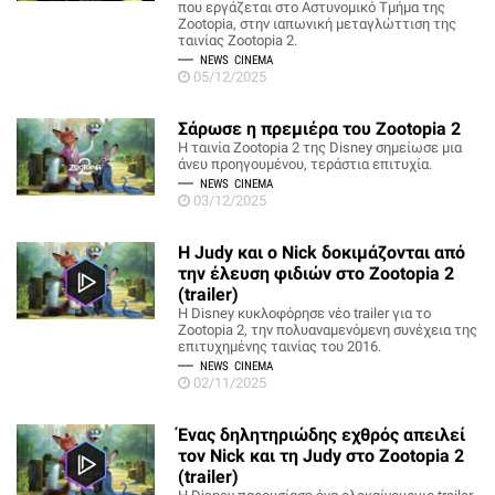
που εργάζεται στο Αστυνομικό Τμήμα της
Zootopia, στην ιαπωνική μεταγλώττιση της
ταινίας Zootopia 2.
NEWS
CINEMA
05/12/2025
Σάρωσε η πρεμιέρα του Zootopia 2
Η ταινία Zootopia 2 της Disney σημείωσε μια
άνευ προηγουμένου, τεράστια επιτυχία.
NEWS
CINEMA
03/12/2025
Η Judy και ο Nick δοκιμάζονται από
την έλευση φιδιών στο Zootopia 2
(trailer)
Η Disney κυκλοφόρησε νέο trailer για το
Zootopia 2, την πολυαναμενόμενη συνέχεια της
επιτυχημένης ταινίας του 2016.
NEWS
CINEMA
02/11/2025
Ένας δηλητηριώδης εχθρός απειλεί
τον Nick και τη Judy στο Zootopia 2
(trailer)