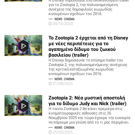
Η Disney παρουσίασε ένα ολοκαίνουργιο trailer
για το Zootopia 2, την πολυαναμενόμενη
συνέχεια της δημοφιλούς κωμωδίας
κινουμένων σχεδίων του 2016.
NEWS
CINEMA
05/10/2025
Το Zootopia 2 έρχεται από τη Disney
με νέες περιπέτειες για το
αγαπημένο δίδυμο του ζωικού
βασιλείου (trailer)
Η Disney δημοσίευσε το επίσημο trailer του
Zootopia 2, της πολυαναμενόμενης συνέχειας
της κριτικά καταξιωμένης κωμωδίας
κινουμένων σχεδίων του 2016.
NEWS
CINEMA
01/08/2025
Zootopia 2: Νέα μυστική αποστολή
για το δίδυμο Judy και Nick (trailer)
Η ταινία Zootopia 2 θα κάνει πρεμιέρα στις
κινηματογραφικές αίθουσες στις 26
Νοεμβρίου 2025 και τώρα έχουμε την ευκαιρία
να πάρουμε μια γεύση από το τι μας περιμένει.
NEWS
CINEMA
25/05/2025