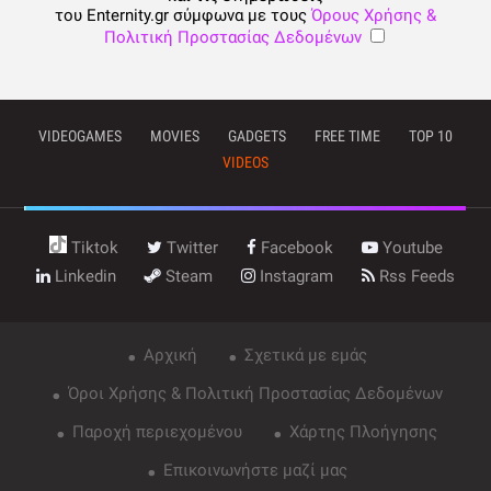
του Enternity.gr σύμφωνα με τους
Όρους Χρήσης &
Πολιτική Προστασίας Δεδομένων
VIDEOGAMES
MOVIES
GADGETS
FREE TIME
TOP 10
VIDEOS
Tiktok
Twitter
Facebook
Youtube
Linkedin
Steam
Instagram
Rss Feeds
Αρχική
Σχετικά με εμάς
Όροι Χρήσης & Πολιτική Προστασίας Δεδομένων
Παροχή περιεχομένου
Χάρτης Πλοήγησης
Επικοινωνήστε μαζί μας