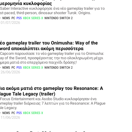
μερομηνία κυκλοφορίας
Saber Interactive κυκλοφόρησε ένα νέο gameplay trailer για το
st-paced, third-person, dinosaur shooter Turok: Origins.
NEWS
PC
PS5
XBOX SERIES X
NINTENDO SWITCH 2
01/07/2026
έο gameplay trailer του Onimusha: Way of the
word αποκαλύπτει ακόμη περισσότερα
 Capcom παρουσίασε το νέο gameplay trailer για το Onimusha:
ay of the Sword, προσφέροντας την πιο ολοκληρωμένη μέχρι
ήμερα ματιά στο επερχόμενο παιχνίδι δράσης!
NEWS
PC
PS5
XBOX SERIES X
NINTENDO SWITCH 2
26/06/2026
ια ακόμα ματιά στο gameplay του Resonance: A
lague Tale Legacy (trailer)
 Focus Entertainment και Asobo Studio κυκλοφόρησαν ένα
meplay trailer διάρκειας 7 λεπτών για το Resonance: A Plague
le Legacy.
NEWS
PC
PS5
XBOX SERIES X
11/06/2026