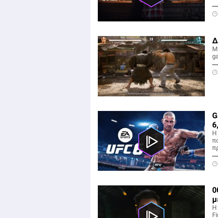
Δ
Μ
g
G
6
Η 
π
π
0
μ
Η 
Fi