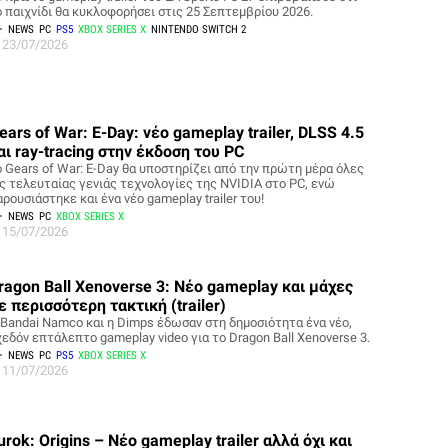
ο παιχνίδι θα κυκλοφορήσει στις 25 Σεπτεμβρίου 2026.
NEWS
PC
PS5
XBOX SERIES X
NINTENDO SWITCH 2
23/07/2026
ears of War: E-Day: νέο gameplay trailer, DLSS 4.5
αι ray-tracing στην έκδοση του PC
ο Gears of War: E-Day θα υποστηρίζει από την πρώτη μέρα όλες
ις τελευταίας γενιάς τεχνολογίες της NVIDIA στο PC, ενώ
ρουσιάστηκε και ένα νέο gameplay trailer του!
NEWS
PC
XBOX SERIES X
15/07/2026
ragon Ball Xenoverse 3: Νέο gameplay και μάχες
ε περισσότερη τακτική (trailer)
 Bandai Namco και η Dimps έδωσαν στη δημοσιότητα ένα νέο,
χεδόν επτάλεπτο gameplay video για το Dragon Ball Xenoverse 3.
NEWS
PC
PS5
XBOX SERIES X
11/07/2026
urok: Origins – Νέο gameplay trailer αλλά όχι και