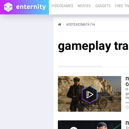
VIDEOGAMES
MOVIES
GADGETS
FREE TI
ΑΠΟΤΕΛΕΣΜΑΤΑ ΓΙΑ
gameplay tra
Π
C
Η
ga
Ho
Π
Τ