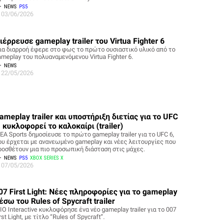
NEWS
PS5
03/06/2026
ιέρρευσε gameplay trailer του Virtua Fighter 6
ια διαρροή έφερε στο φως το πρώτο ουσιαστικό υλικό από το
ameplay του πολυαναμενόμενου Virtua Fighter 6.
NEWS
22/05/2026
ameplay trailer και υποστήριξη διετίας για το UFC
, κυκλοφορεί το καλοκαίρι (trailer)
EA Sports δημοσίευσε το πρώτο gameplay trailer για το UFC 6,
ου έρχεται με ανανεωμένο gameplay και νέες λειτουργίες που
ροσθέτουν μια πιο προσωπική διάσταση στις μάχες.
NEWS
PS5
XBOX SERIES X
07/05/2026
07 First Light: Νέες πληροφορίες για το gameplay
έσω του Rules of Spycraft trailer
IO Interactive κυκλοφόρησε ένα νέο gameplay trailer για το 007
rst Light, με τίτλο “Rules of Spycraft”.