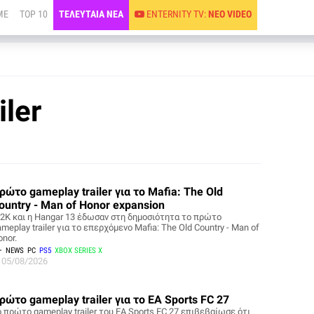
ME
TOP 10
ΤΕΛΕΥΤΑΙΑ ΝΕΑ
ENTERNITY TV:
ΝΕΟ VIDEO
iler
ρώτο gameplay trailer για το Mafia: The Old
ountry - Man of Honor expansion
 2K και η Hangar 13 έδωσαν στη δημοσιότητα το πρώτο
meplay trailer για το επερχόμενο Mafia: The Old Country - Man of
nor.
NEWS
PC
PS5
XBOX SERIES X
05/08/2026
ρώτο gameplay trailer για το EA Sports FC 27
ο πρώτο gameplay trailer του EA Sports FC 27 επιβεβαίωσε ότι