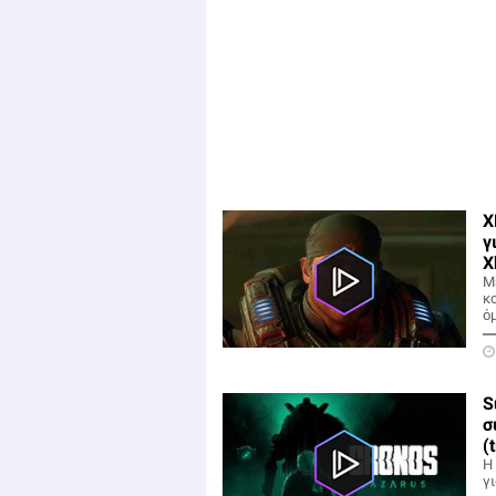
X
γ
X
Μ
κ
ό
S
σ
(
H
γ