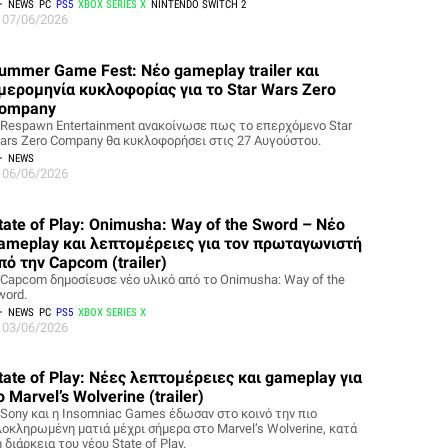
NEWS
PC
PS5
XBOX SERIES X
NINTENDO SWITCH 2
07/06/2026
ummer Game Fest: Νέο gameplay trailer και
μερομηνία κυκλοφορίας για το Star Wars Zero
ompany
 Respawn Entertainment ανακοίνωσε πως το επερχόμενο Star
ars Zero Company θα κυκλοφορήσει στις 27 Αυγούστου.
NEWS
06/06/2026
tate of Play: Onimusha: Way of the Sword – Νέο
ameplay και λεπτομέρειες για τον πρωταγωνιστή
πό την Capcom (trailer)
 Capcom δημοσίευσε νέο υλικό από το Onimusha: Way of the
word.
NEWS
PC
PS5
XBOX SERIES X
03/06/2026
tate of Play: Νέες λεπτομέρειες και gameplay για
ο Marvel’s Wolverine (trailer)
 Sony και η Insomniac Games έδωσαν στο κοινό την πιο
λοκληρωμένη ματιά μέχρι σήμερα στο Marvel’s Wolverine, κατά
 διάρκεια του νέου State of Play.