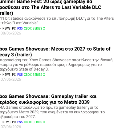
ummer Game Fest: 20 ώρες gameplay θα
ροσθέσει στο The Alters το Last Variable DLC
trailer)
11 bit studios ανακοίνωσε το επί πληρωμή DLC για το The Alters
 τίτλο “Last Variable”.
NEWS
PC
PS5
XBOX SERIES X
08/06/2026
box Games Showcase: Μέσα στο 2027 το State of
ecay 3 (trailer)
 παρουσίαση του Xbox Games Showcase αποτέλεσε την ιδανική
υκαιρία για να μάθουμε περισσότερες πληροφορίες για το
περχόμενο State of Decay 3.
NEWS
PC
PS5
XBOX SERIES X
07/06/2026
box Games Showcase: Gameplay trailer και
ερίοδος κυκλοφορίας για το Metro 2039
 4A Games αποκάλυψε το πρώτο gameplay trailer για το
περχόμενο Metro 2039, που αναμένεται να κυκλοφορήσει το
εβρουάριο του 2027.
NEWS
PC
PS5
XBOX SERIES X
07/06/2026