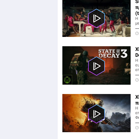
S
π
(
Η 
με
X
D
Η
ε
ε
X
π
Η
ε
Φ