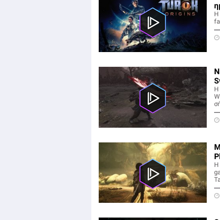
η
Η 
fa
Ν
S
Η
W
σ
Μ
P
Η
ga
Ta