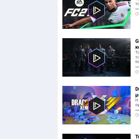
τ
G
κ
Τ
τ
πα
D
μ
Η
σ
T