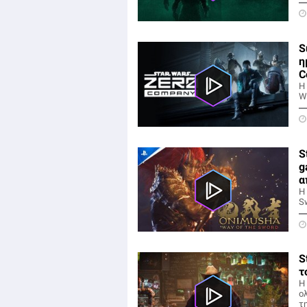
S
η
C
Η
W
S
g
α
Η
S
S
τ
Η
ο
τη