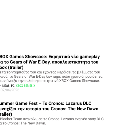
BOX Games Showcase: Εκρηκτικό νέο gameplay
ια το Gears of War E-Day, αποκλειστικότητα του
box (trailer)
ετά το ντεμπούτο του και έχοντας κερδίσει τα βλέμματα του
οινού, το Gears of War E-Day δεν πήρε πολύ χρόνο δημοσιότητα
μως άνοιξε την αυλαία για το φετινό XBOX Games Showcase.
NEWS
PC
XBOX SERIES X
07/06/2026
ummer Game Fest – To Cronos: Lazarus DLC
υνεχίζει την ιστορία του Cronos: The New Dawn
trailer)
 Bloober Team ανακοίνωσε το Cronos: Lazarus ένα νέο story DLC
ια το Cronos: The New Dawn.