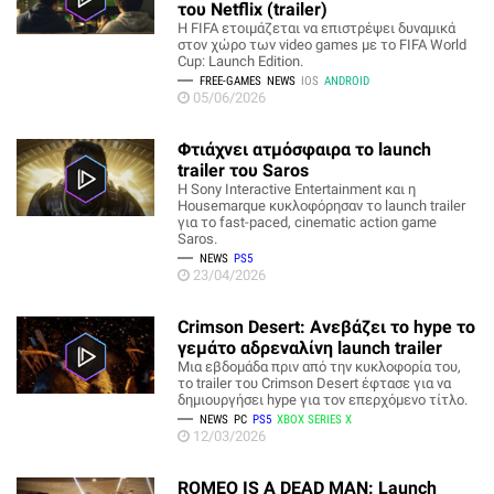
του Netflix (trailer)
Η FIFA ετοιμάζεται να επιστρέψει δυναμικά
στον χώρο των video games με το FIFA World
Cup: Launch Edition.
FREE-GAMES
NEWS
IOS
ANDROID
05/06/2026
Φτιάχνει ατμόσφαιρα το launch
trailer του Saros
Η Sony Interactive Entertainment και η
Housemarque κυκλοφόρησαν το launch trailer
για το fast-paced, cinematic action game
Saros.
NEWS
PS5
23/04/2026
Crimson Desert: Ανεβάζει το hype το
γεμάτο αδρεναλίνη launch trailer
Μια εβδομάδα πριν από την κυκλοφορία του,
το trailer του Crimson Desert έφτασε για να
δημιουργήσει hype για τον επερχόμενο τίτλο.
NEWS
PC
PS5
XBOX SERIES X
12/03/2026
ROMEO IS A DEAD MAN: Launch