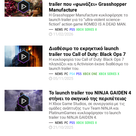
trailer που «φωνάζει» Grasshopper
Manufacture
Η Grasshopper Manufacture κυκλοφόρησε το
launch trailer για το “ultra-violent science-
fiction” action game ROMEO IS A DEAD MAN.
NEWS
PC
PS5
XBOX SERIES X
11/02/2026
Διαθέσιμο το εκρηκτικό launch
trailer του Call of Duty: Black Ops 7
Η κυκλοφορία του Call of Duty: Black Ops 7
πλησιάζει και η Activision έκανε διαθέσιμο το
launch trailer του.
NEWS
PC
PS4
PS5
XBOX ONE
XBOX SERIES X
05/11/2025
Το launch trailer του NINJA GAIDEN 4
στήνει το σκηνικό της περιπέτειας
Η Xbox Game Studios, σε συνεργασία με τις
ομάδες ανάπτυξης των Team NINJA και
PlatinumGames κυκλοφόρησαν το launch
trailer του NINJA GAIDEN 4.
NEWS
PC
PS5
XBOX SERIES X
21/10/2025