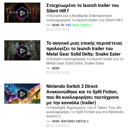
Στοιχειωμένο το launch trailer του
Silent Hill f
Η Konami και η NeoBards Entertainment
κυκλοφόρησαν το launch trailer του Silent Hill f.
NEWS
PC
PS5
XBOX SERIES X
23/09/2025
Το σκηνικό μιας επικής περιπέτειας
προλογίζει το launch trailer του
Metal Gear Solid Delta: Snake Eater
Η Konami κυκλοφόρησε το launch trailer για το
Metal Gear Solid Delta: Snake Eater.
NEWS
25/08/2025
Nintendo Switch 2 Direct:
Ανακοινώθηκε και το Split Fiction,
που θα κυκλοφορήσει ταυτόχρονα
με την κονσόλα (trailer)
Η Hazelight, δημιουργός του It Takes Two, θα
κυκλοφορήσει το Split Fiction και στο Nintendo
Switch 2.
NEWS
NINTENDO SWITCH 2
02/04/2025