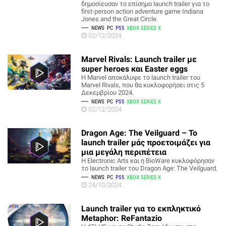
δημοσίευσαν το επίσημο launch trailer για το
first-person action adventure game Indiana
Jones and the Great Circle.
NEWS
PC
PS5
XBOX SERIES X
02/12/2024
Marvel Rivals: Launch trailer με
super heroes και Easter eggs
Η Marvel αποκάλυψε το launch trailer του
Marvel Rivals, που θα κυκλοφορήσει στις 5
Δεκεμβρίου 2024.
NEWS
PC
PS5
XBOX SERIES X
02/12/2024
Dragon Age: The Veilguard – To
launch trailer μάς προετοιμάζει για
μια μεγάλη περιπέτεια
Η Electronic Arts και η BioWare κυκλοφόρησαν
το launch trailer του Dragon Age: The Veilguard.
NEWS
PC
PS5
XBOX SERIES X
24/10/2024
Launch trailer για το εκπληκτικό
Metaphor: ReFantazio