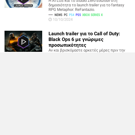
Η ATLUS και το Studio Zero έδωσαν στη
δημοσιότητα το launch trailer για το fantasy
RPG Metaphor: ReFantazio.
NEWS
PC
PS4
PS5
XBOX SERIES X
10/10/2024
Launch trailer για το Call of Duty:
Black Ops 6 με γνώριμες
προσωπικότητες
Αν και βρισκόμαστε αρκετές μέρες πριν την
επίσημη κυκλοφορία του, η Activision
αποκάλυψε το launch trailer του Call of Duty:
Black Ops 6.
NEWS
PC
PS4
PS5
XBOX ONE
XBOX SERIES X
07/10/2024
Ατμοσφαιρικό και απόκοσμο το
launch trailer του Silent Hill 2
Remake
H Konami και η Bloober Team κυκλοφόρησαν
το launch trailer του Silent Hill 2 Remake.
NEWS
PC
PS5
04/10/2024
Γεμάτο ένταση και αγωνία το launch