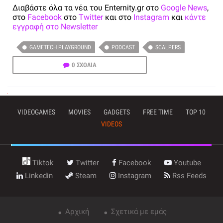
Διαβάστε όλα τα νέα του Enternity.gr στο
Google News
,
στο
Facebook
στο
Twitter
και στο
Instagram
και
κάντε
εγγραφή στο Newsletter
GAMETECH PLAYGROUND
PODCAST
SCALPERS
0 ΣΧΟΛΙΑ
VIDEOGAMES
MOVIES
GADGETS
FREE TIME
TOP 10
VIDEOS
Tiktok
Twitter
Facebook
Youtube
Linkedin
Steam
Instagram
Rss Feeds
Αρχική
Σχετικά με εμάς