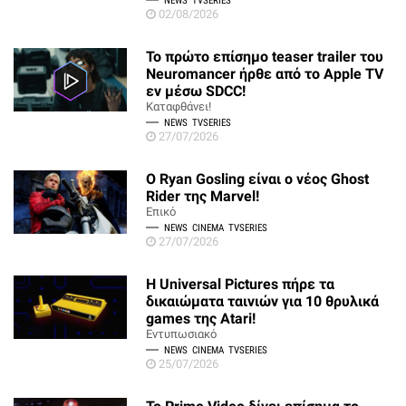
NEWS
TVSERIES
02/08/2026
Το πρώτο επίσημο teaser trailer του
Neuromancer ήρθε από το Apple TV
εν μέσω SDCC!
Καταφθάνει!
NEWS
TVSERIES
27/07/2026
Ο Ryan Gosling είναι ο νέος Ghost
Rider της Marvel!
Επικό
NEWS
CINEMA
TVSERIES
27/07/2026
Η Universal Pictures πήρε τα
δικαιώματα ταινιών για 10 θρυλικά
games της Atari!
Εντυπωσιακό
NEWS
CINEMA
TVSERIES
25/07/2026