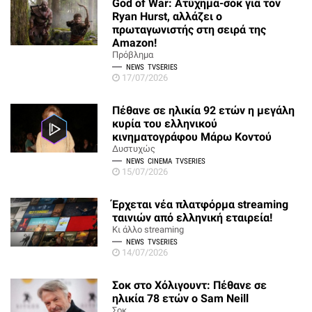
God of War: Ατύχημα-σοκ για τον
Ryan Hurst, αλλάζει ο
πρωταγωνιστής στη σειρά της
Amazon!
Πρόβλημα
NEWS
TVSERIES
17/07/2026
Πέθανε σε ηλικία 92 ετών η μεγάλη
κυρία του ελληνικού
κινηματογράφου Μάρω Κοντού
Δυστυχώς
NEWS
CINEMA
TVSERIES
15/07/2026
Έρχεται νέα πλατφόρμα streaming
ταινιών από ελληνική εταιρεία!
Κι άλλο streaming
NEWS
TVSERIES
14/07/2026
Σοκ στο Χόλιγουντ: Πέθανε σε
ηλικία 78 ετών ο Sam Neill
Σοκ