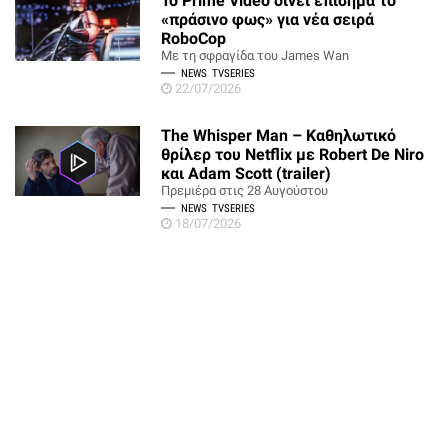
Το Prime Video δίνει επίσημα το
«πράσινο φως» για νέα σειρά
RoboCop
Με τη σφραγίδα του James Wan
NEWS
TVSERIES
22/07/2026
The Whisper Man – Καθηλωτικό
θρίλερ του Netflix με Robert De Niro
και Adam Scott (trailer)
Πρεμιέρα στις 28 Αυγούστου
NEWS
TVSERIES
18/07/2026