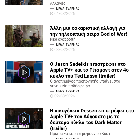
Αλλαγές
NEWS
TVSERIES
04/08/2026
Άλλη μια σοκαριστική αλλαγή για
την τηλεοπτική σειρά God of War!
Νέα ανατροπή
NEWS
TVSERIES
03/08/2026
Ο Jason Sudeikis επιστρέφει στο
Apple TV+ και το Ρίτσμοντ στον 4ο
κύκλο του Ted Lasso (trailer)
Ο αγαπημένος προπονητής μπαίνει στο
γυναικείο ποδόσφαιρο
NEWS
TVSERIES
02/08/2026
Η οικογένεια Dessen επιστρέφει στο
Apple TV+ τον Αύγουστο με το
δεύτερο κύκλο του Dark Matter
(trailer)
Πρέπει να καταστρέψουν το Κουτί