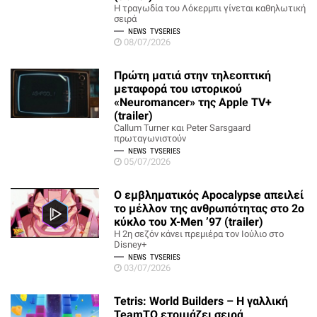
Η τραγωδία του Λόκερμπι γίνεται καθηλωτική
σειρά
NEWS
TVSERIES
08/07/2026
Πρώτη ματιά στην τηλεοπτική
μεταφορά του ιστορικού
«Neuromancer» της Apple TV+
(trailer)
Callum Turner και Peter Sarsgaard
πρωταγωνιστούν
NEWS
TVSERIES
05/07/2026
Ο εμβληματικός Apocalypse απειλεί
το μέλλον της ανθρωπότητας στο 2ο
κύκλο του X-Men ’97 (trailer)
Η 2η σεζόν κάνει πρεμιέρα τον Ιούλιο στο
Disney+
NEWS
TVSERIES
03/07/2026
Tetris: World Builders – Η γαλλική
TeamTO ετοιμάζει σειρά