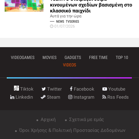
κινουμένων σχεδίων βασισμένη στο
κλασσικό παιχνίδι
Αυτά για την ώρα
NEWS
TVSERIES
01/07/2026
VIDEOGAMES
MOVIES
GADGETS
FREE TIME
TOP 10
VIDEOS
Tiktok
Twitter
Facebook
Youtube
Linkedin
Steam
Instagram
Rss Feeds
Αρχική
Σχετικά με εμάς
Όροι Χρήσης & Πολιτική Προστασίας Δεδομένων