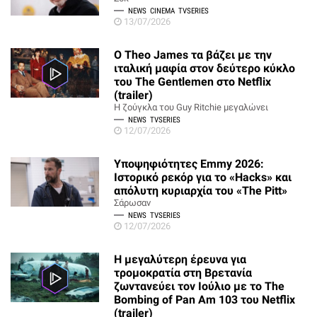
NEWS
CINEMA
TVSERIES
13/07/2026
Ο Theo James τα βάζει με την
ιταλική μαφία στον δεύτερο κύκλο
του The Gentlemen στο Netflix
(trailer)
Η ζούγκλα του Guy Ritchie μεγαλώνει
NEWS
TVSERIES
12/07/2026
Υποψηφιότητες Emmy 2026:
Ιστορικό ρεκόρ για το «Hacks» και
απόλυτη κυριαρχία του «The Pitt»
Σάρωσαν
NEWS
TVSERIES
12/07/2026
Η μεγαλύτερη έρευνα για
τρομοκρατία στη Βρετανία
ζωντανεύει τον Ιούλιο με το The
Bombing of Pan Am 103 του Netflix
(trailer)