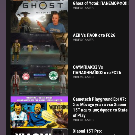
Ghost of Yotei: ΠΑΝΕΜΟΡΦΟ!!!
VIDEOGAMES
AEK Vs ΠΑΟΚ στο FC26
VIDEOGAMES
ΟΛΥΜΠΙΑΚΟΣ Vs
ΠΑΝΑΘΗΝΑΪΚΟΣ στο FC26
VIDEOGAMES
Gametech Playground Ep107:
Στο Μόναχο για τα νέα Xiaomi
15Τ και τι μας άφησε το State
of Play
VIDEOGAMES
Xiaomi 15T Pro: