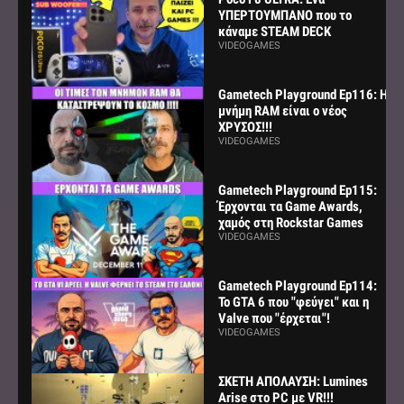
ΥΠΕΡΤΟΥΜΠΑΝΟ που το
κάναμε STEAM DECK
VIDEOGAMES
Gametech Playground Ep116: Η
μνήμη RAM είναι ο νέος
ΧΡΥΣΟΣ!!!
VIDEOGAMES
Gametech Playground Ep115:
Έρχονται τα Game Awards,
χαμός στη Rockstar Games
VIDEOGAMES
Gametech Playground Ep114:
Το GTA 6 που "φεύγει" και η
Valve που "έρχεται"!
VIDEOGAMES
ΣΚΕΤΗ ΑΠΟΛΑΥΣΗ: Lumines
Arise στο PC με VR!!!