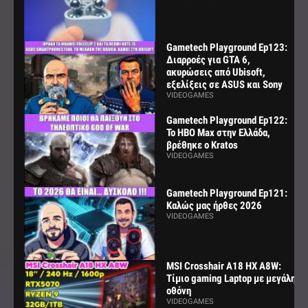
Gametech Playground Ep123:
Διαρροές για GTA 6,
ακυρώσεις από Ubisoft,
εξελίξεις σε ASUS και Sony
VIDEOGAMES
Gametech Playground Ep122:
Το HBO Max στην Ελλάδα,
βρέθηκε ο Kratos
VIDEOGAMES
Gametech Playground Ep121:
Καλώς μας ήρθες 2026
VIDEOGAMES
MSI Crosshair A18 HX A8W:
Τίμιο gaming Laptop με μεγάλη
οθόνη
VIDEOGAMES