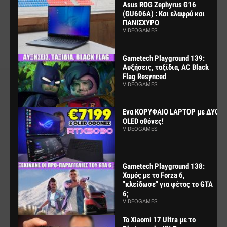
Asus ROG Zephyrus G16
(GU606A) : Και ελαφρύ και
ΠΑΝΙΣΧΥΡΟ
VIDEOGAMES
Gametech Playground 139:
Αυξήσεις, ταξίδια, AC Black
Flag Resynced
VIDEOGAMES
Ενα ΚΟΡΥΦΑΙΟ LAPTOP με ΔΥΟ
OLED οθόνες!
VIDEOGAMES
Gametech Playground 138:
Χαμός με το Forza 6,
"κλείδωσε" για φέτος το GTA
6;
VIDEOGAMES
Το Xiaomi 17 Ultra με το