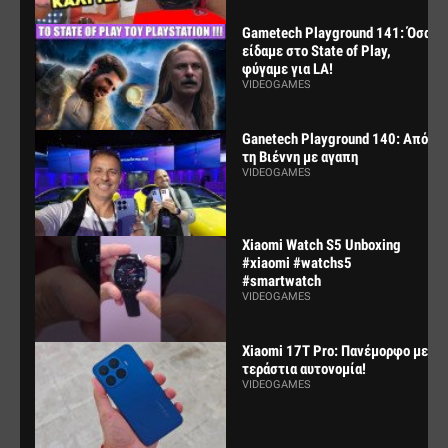
Gametech Playground 141: Όσα
είδαμε στο State of Play,
φύγαμε για LA!
VIDEOGAMES
Ganetech Playground 140: Από
τη Βιέννη με αγαπη
VIDEOGAMES
Xiaomi Watch S5 Unboxing
#xiaomi #watchs5
#smartwatch
VIDEOGAMES
Xiaomi 17T Pro: Πανέμορφο με
τεράστια αυτονομία!
VIDEOGAMES