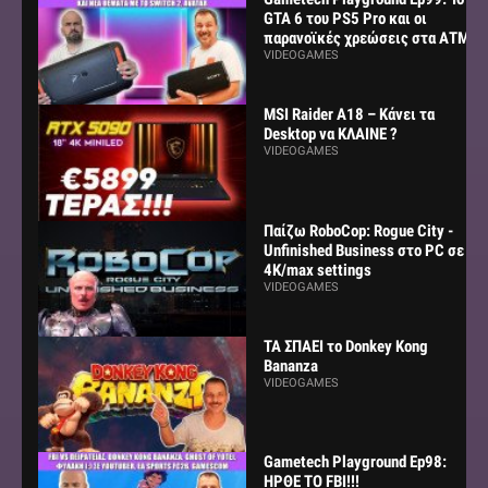
GTA 6 του PS5 Pro και οι
παρανοϊκές χρεώσεις στα ΑΤΜ
VIDEOGAMES
MSI Raider A18 – Κάνει τα
Desktop να ΚΛΑΙΝΕ ?
VIDEOGAMES
Παίζω RoboCop: Rogue City -
Unfinished Business στο PC σε
4K/max settings
VIDEOGAMES
ΤΑ ΣΠΑΕΙ το Donkey Kong
Bananza
VIDEOGAMES
Gametech Playground Ep98:
ΗΡΘΕ ΤΟ FBI!!!