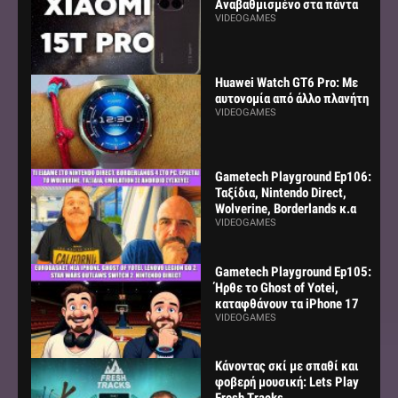
Αναβαθμισμένο στα πάντα
VIDEOGAMES
Huawei Watch GT6 Pro: Με
αυτονομία από άλλο πλανήτη
VIDEOGAMES
Gametech Playground Ep106:
Ταξίδια, Nintendo Direct,
Wolverine, Borderlands κ.α
VIDEOGAMES
Gametech Playground Ep105:
Ήρθε το Ghost of Yotei,
καταφθάνουν τα iPhone 17
VIDEOGAMES
Κάνοντας σκί με σπαθί και
φοβερή μουσική: Lets Play
Fresh Tracks