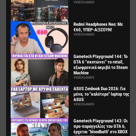
VIDEOGAMES
Redmi Headphones Neo: Με
€60, ΥΠΕΡ-ΑΞΙΖΟΥΝ!
VIDEOGAMES
Gametech Playground 144: Το
GTA 6 "σκοτώνει" το retail,
εξωφρενικά ακριβό το Steam
Machine
VIDEOGAMES
ASUS Zenbook Duo 2026: Για
μένα, το "καλύτερο" laptop της
ASUS
VIDEOGAMES
Gametech Playground 143: Οι
προ-παραγγελίες του GTA 6,
έρχεται "bloodbath" στο XBOX