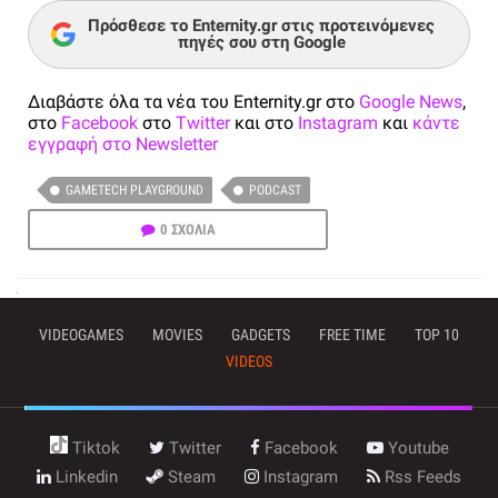
Πρόσθεσε το Enternity.gr στις προτεινόμενες
πηγές σου στη Google
Διαβάστε όλα τα νέα του Enternity.gr στο
Google News
,
στο
Facebook
στο
Twitter
και στο
Instagram
και
κάντε
εγγραφή στο Newsletter
GAMETECH PLAYGROUND
PODCAST
0 ΣΧΟΛΙΑ
VIDEOGAMES
MOVIES
GADGETS
FREE TIME
TOP 10
VIDEOS
Tiktok
Twitter
Facebook
Youtube
Linkedin
Steam
Instagram
Rss Feeds