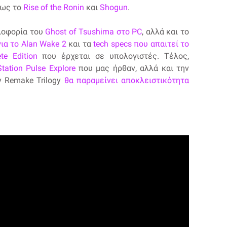
πως το
Rise of the Ronin
και
Shogun
.
λοφορία του
Ghost of Tsushima στο PC
, αλλά και το
ια το Alan Wake 2
και τα
tech specs που απαιτεί το
te Edition
που έρχεται σε υπολογιστές. Τέλος,
tation Pulse Explore
που μας ήρθαν, αλλά και την
y Remake Trilogy
θα παραμείνει αποκλειστικότητα