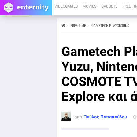
VIDEOGAMES
MOVIES
GADGETS
FREE TI
FREE TIME
GAMETECH PLAYGROUND
από
Παύλος Παπαπαύλου
08/03/24
Το νέο επεισόδιο για την εβδομαδιαία μας εκπομπή
Gametech Pl
Gametech Playground είναι εδώ. Στο επίκεντρο το
"τέλος" του Yuzu, η συνεργασία COSMOTE TV με
Netflix, το Dragon's Dogma 2 και τα PlayStation Pulse
Yuzu, Ninten
Explore.
COSMOTE TV 
Explore και 
από
Παύλος Παπαπαύλου