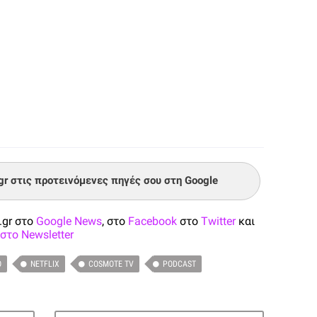
.gr στις προτεινόμενες πηγές σου στη Google
.gr στο
Google News
, στο
Facebook
στο
Twitter
και
στο Newsletter
O
NETFLIX
COSMOTE TV
PODCAST