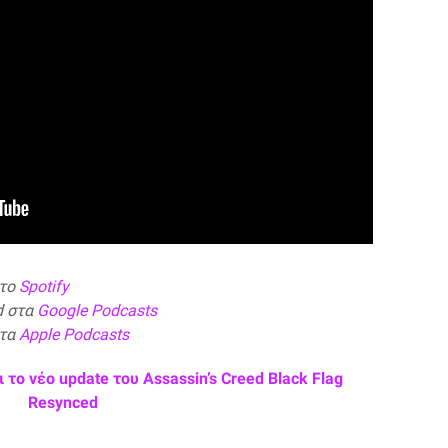
στο
Spotify
d στα
Google Podcasts
στα
Apple Podcasts
το νέο update του Assassin’s Creed Black Flag
Resynced