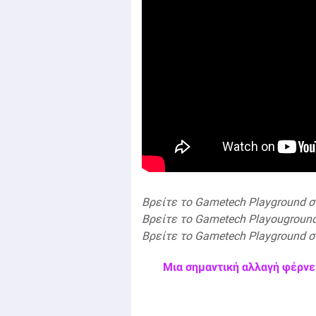
Βρείτε το Gametech Playground 
Βρείτε το Gametech Playougroun
Βρείτε το Gametech Playground 
Μια σημαντική αλλαγή φέρνει 