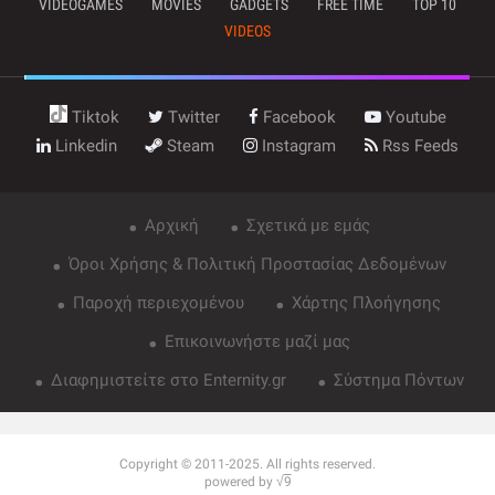
VIDEOGAMES
MOVIES
GADGETS
FREE TIME
TOP 10
VIDEOS
Tiktok
Twitter
Facebook
Youtube
Linkedin
Steam
Instagram
Rss Feeds
Αρχική
Σχετικά με εμάς
Όροι Χρήσης & Πολιτική Προστασίας Δεδομένων
Παροχή περιεχομένου
Χάρτης Πλοήγησης
Επικοινωνήστε μαζί μας
Διαφημιστείτε στο Enternity.gr
Σύστημα Πόντων
Copyright © 2011-2025. All rights reserved.
powered by √
9