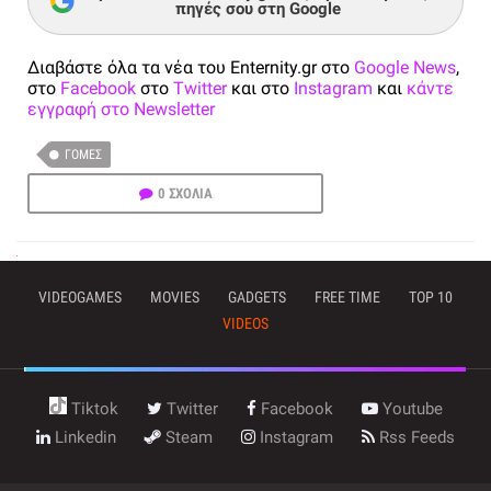
πηγές σου στη Google
Διαβάστε όλα τα νέα του Enternity.gr στο
Google News
,
στο
Facebook
στο
Twitter
και στο
Instagram
και
κάντε
εγγραφή στο Newsletter
ΓΌΜΕΣ
0 ΣΧΟΛΙΑ
VIDEOGAMES
MOVIES
GADGETS
FREE TIME
TOP 10
VIDEOS
Tiktok
Twitter
Facebook
Youtube
Linkedin
Steam
Instagram
Rss Feeds