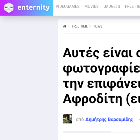
VIDEOGAMES
MOVIES
GADGETS
FREE TI
FREE TIME
NEWS
από
Δημήτρης Βαρσαμίδης
13/11/25
Αυτές είναι 
Οι μόνοι που έχουν καταφέρει να στείλουν εικόνες
από την επιφάνεια του πλανήτη Αφροδίτη είναι
τέσσερα διαστημόπλοια, όλα της Σοβιετικής Ένωσης,
φωτογραφίε
κατά τις δεκαετίες του 1970 και 1980.
την επιφάνε
Αφροδίτη (ει
από
Δημήτρης Βαρσαμίδης