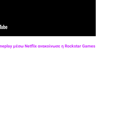
meplay μέσω Netflix ανακοίνωσε η Rockstar Games