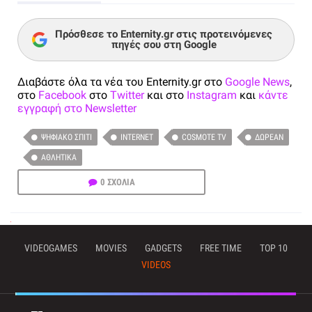
Πρόσθεσε το Enternity.gr στις προτεινόμενες
πηγές σου στη Google
Διαβάστε όλα τα νέα του Enternity.gr στο
Google News
,
στο
Facebook
στο
Twitter
και στο
Instagram
και
κάντε
εγγραφή στο Newsletter
ΨΗΦΙΑΚΌ ΣΠΊΤΙ
INTERNET
COSMOTE TV
ΔΩΡΕΆΝ
ΑΘΛΗΤΙΚΆ
0 ΣΧΟΛΙΑ
VIDEOGAMES
MOVIES
GADGETS
FREE TIME
TOP 10
VIDEOS