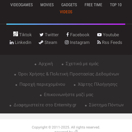
VIDEOGAMES
MOVIES
GADGETS
FREE TIME
TOP 10
VIDEOS
Tiktok
Twitter
Facebook
Youtube
Linkedin
Steam
Instagram
Rss Feeds
Αρχική
Σχετικά με εμάς
Όροι Χρήσης & Πολιτική Προστασίας Δεδομένων
Παροχή περιεχομένου
Χάρτης Πλοήγησης
Επικοινωνήστε μαζί μας
Διαφημιστείτε στο Enternity.gr
Σύστημα Πόντων
Copyright © 2011-2025. All rights reserved.