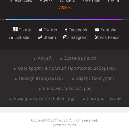
VIDEOGAMES
MOVIES
GADGETS
FREE TIME
TOP 10
VIDEOS
Tiktok
Twitter
Facebook
Youtube
Linkedin
Steam
Instagram
Rss Feeds
Αρχική
Σχετικά με εμάς
Όροι Χρήσης & Πολιτική Προστασίας Δεδομένων
Παροχή περιεχομένου
Χάρτης Πλοήγησης
Επικοινωνήστε μαζί μας
Διαφημιστείτε στο Enternity.gr
Σύστημα Πόντων
Copyright © 2011-2025. All rights reserved.
powered by √
9