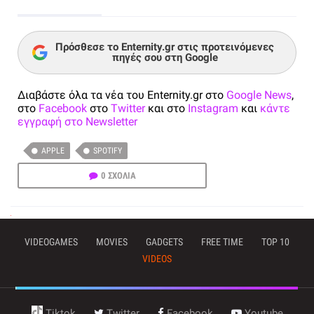
Πρόσθεσε το Enternity.gr στις προτεινόμενες
πηγές σου στη Google
Διαβάστε όλα τα νέα του Enternity.gr στο
Google News
,
στο
Facebook
στο
Twitter
και στο
Instagram
και
κάντε
εγγραφή στο Newsletter
APPLE
SPOTIFY
0 ΣΧΟΛΙΑ
VIDEOGAMES
MOVIES
GADGETS
FREE TIME
TOP 10
VIDEOS
Tiktok
Twitter
Facebook
Youtube