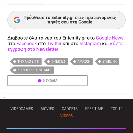
Πρόσθεσε το Enternity.gr στις προτεινόμενες
πηγές σου στη Google
Διαβάστε όλα τα νέα του Enternity.gr στο
Google News
,
στο
Facebook
στο
Twitter
και στο
Instagram
και
κάντε
εγγραφή στο Newsletter
ΨΗΦΙΑΚΌ ΣΠΊΤΙ
INTERNET
AMAZON
STARLINK
ΔΟΡΥΦΟΡΙΚΌ INTERNET
0 ΣΧΟΛΙΑ
VIDEOGAMES
MOVIES
GADGETS
FREE TIME
TOP 10
VIDEOS