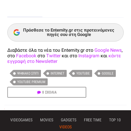
Πρόσθεσε το Enternity.gr στις προτεινόμενες
πηγές σου στη Google
Διαβάστε όλα τα νέα του Enternity.gr στο
Google News
,
στο
Facebook
στο
Twitter
και στο
Instagram
και
κάντε
εγγραφή στο Newsletter
ΨΗΦΙΑΚΌ ΣΠΊΤΙ
INTERNET
YOUTUBE
GOOGLE
YOUTUBE PREMIUM
0 ΣΧΟΛΙΑ
VIDEOGAMES
MOVIES
GADGETS
FREE TIME
TOP 10
VIDEOS