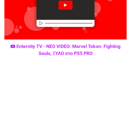
Enternity TV - ΝΕΟ VIDEO: Marvel Tokon: Fighting
Souls, ΞΥΛΟ στο PS5 PRO