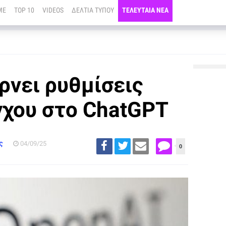
ME
TOP 10
VIDEOS
ΔΕΛΤΙΑ ΤΥΠΟΥ
ΤΕΛΕΥΤΑΙΑ ΝΕΑ
ρνει ρυθμίσεις
γχου στο ChatGPT
ς
04/09/25
0