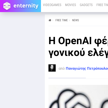
VIDEOGAMES
MOVIES
GADGETS
FREE TI
FREE TIME
NEWS
από
Παναγιώτης Πετρόπουλος
04/09/25
Η OpenAI φέ
Η OpenAI ανακοίνωσε την προσθήκη ρυθμίσεων
γονικού ελέγχου στο ChatGPT.
γονικού ελέ
από
Παναγιώτης Πετρόπουλο