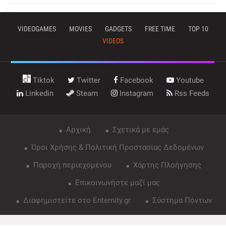
VIDEOGAMES
MOVIES
GADGETS
FREE TIME
TOP 10
VIDEOS
Tiktok
Twitter
Facebook
Youtube
Linkedin
Steam
Instagram
Rss Feeds
Αρχική
Σχετικά με εμάς
Όροι Χρήσης & Πολιτική Προστασίας Δεδομένων
Παροχή περιεχομένου
Χάρτης Πλοήγησης
Επικοινωνήστε μαζί μας
Διαφημιστείτε στο Enternity.gr
Σύστημα Πόντων