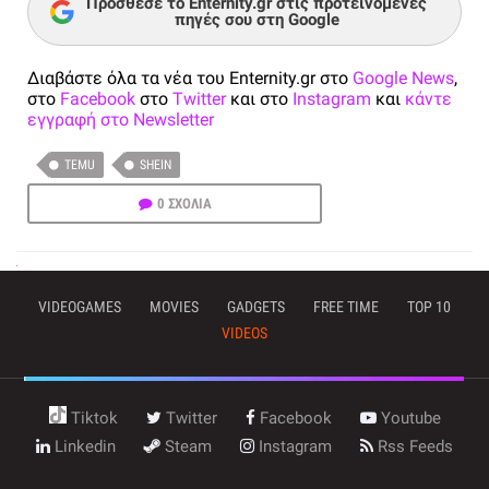
Πρόσθεσε το Enternity.gr στις προτεινόμενες
πηγές σου στη Google
Διαβάστε όλα τα νέα του Enternity.gr στο
Google News
,
στο
Facebook
στο
Twitter
και στο
Instagram
και
κάντε
εγγραφή στο Newsletter
TEMU
SHEIN
0 ΣΧΟΛΙΑ
VIDEOGAMES
MOVIES
GADGETS
FREE TIME
TOP 10
VIDEOS
Tiktok
Twitter
Facebook
Youtube
Linkedin
Steam
Instagram
Rss Feeds