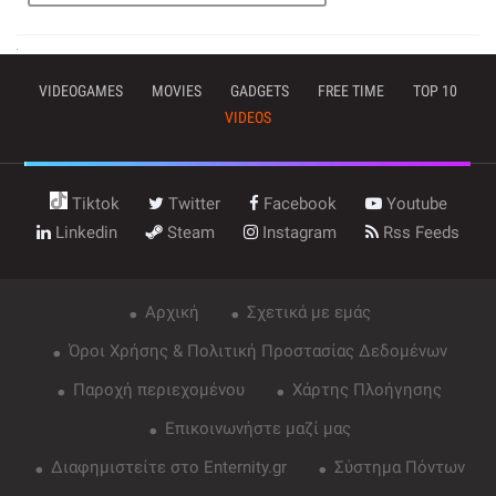
VIDEOGAMES
MOVIES
GADGETS
FREE TIME
TOP 10
VIDEOS
Tiktok
Twitter
Facebook
Youtube
Linkedin
Steam
Instagram
Rss Feeds
Αρχική
Σχετικά με εμάς
Όροι Χρήσης & Πολιτική Προστασίας Δεδομένων
Παροχή περιεχομένου
Χάρτης Πλοήγησης
Επικοινωνήστε μαζί μας
Διαφημιστείτε στο Enternity.gr
Σύστημα Πόντων