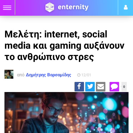
Μελέτη: internet, social
media και gaming αυξάνουν
το ανθρώπινο στρες
από
Δημήτρης Βαρσαμίδης
12/01
0