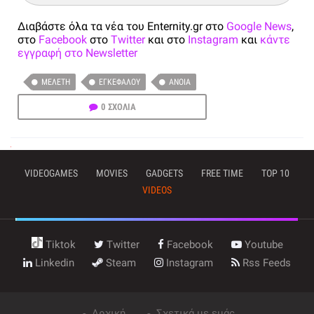
Διαβάστε όλα τα νέα του Enternity.gr στο
Google News
,
στο
Facebook
στο
Twitter
και στο
Instagram
και
κάντε
εγγραφή στο Newsletter
ΜΕΛΈΤΗ
ΕΓΚΕΦΆΛΟΥ
ΆΝΟΙΑ
0 ΣΧΟΛΙΑ
VIDEOGAMES
MOVIES
GADGETS
FREE TIME
TOP 10
VIDEOS
Tiktok
Twitter
Facebook
Youtube
Linkedin
Steam
Instagram
Rss Feeds
Αρχική
Σχετικά με εμάς