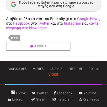
Πρόσθεσε το Enternity.gr στις προτεινόμενες
πηγές σου στη Google
Διαβάστε όλα τα νέα του Enternity.gr στο
Google News
,
στο
Facebook
στο
Twitter
και στο
Instagram
και
κάντε
εγγραφή στο Newsletter
IRIS
0 ΣΧΟΛΙΑ
VIDEOGAMES
MOVIES
GADGETS
FREE TIME
TOP 10
VIDEOS
Tiktok
Twitter
Facebook
Youtube
Linkedin
Steam
Instagram
Rss Feeds