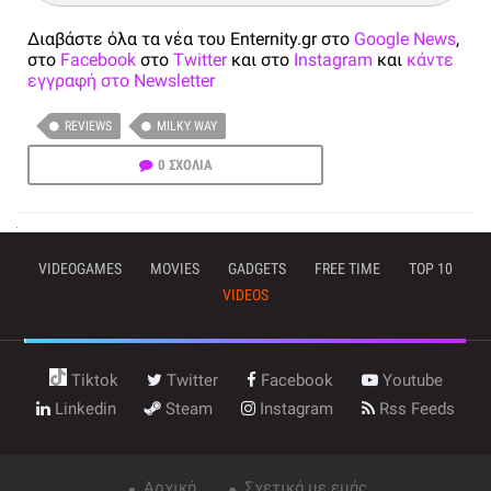
Διαβάστε όλα τα νέα του Enternity.gr στο
Google News
,
στο
Facebook
στο
Twitter
και στο
Instagram
και
κάντε
εγγραφή στο Newsletter
REVIEWS
MILKY WAY
0 ΣΧΟΛΙΑ
VIDEOGAMES
MOVIES
GADGETS
FREE TIME
TOP 10
VIDEOS
Tiktok
Twitter
Facebook
Youtube
Linkedin
Steam
Instagram
Rss Feeds
Αρχική
Σχετικά με εμάς