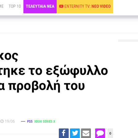
ME
TOP 10
ΤΕΛΕΥΤΑΙΑ ΝΕΑ
ENTERNITY TV:
ΝΕΟ VIDEO
κος
τηκε το εξώφυλλο
ια προβολή του
19/06
PS5
XBOX SERIES X
0