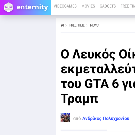
VIDEOGAMES
MOVIES
GADGETS
FREE TI
FREE TIME
NEWS
από
Ανδρίκος Πολυχρονίου
19/06
PS5
XBOX SERIES X
Ο Λευκός Οίκος μπήκε για τα καλά στο GTA 6 hype, με
Ο Λευκός Οί
τον επίσημο λογαριασμό του στο X να ανεβάζει ένα
meme που μιμείται το εξώφυλλο του παιχνιδιού!
εκμεταλλεύ
του GTA 6 γ
Τραμπ
από
Ανδρίκος Πολυχρονίου