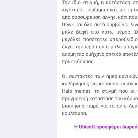
Την ίδια στιγμή, η κατάσταση στ
λιγότερο… instagramική, με τη 
από συσσώρευση άλγης, κάτι που
Dew» και όλο αυτό συμβαίνει λίγ
μπλε βαφή στο κάτω μέρος. Σύ
μεγάλες ποσότητες υπεροξειδίο
άλγη, την ώρα που η μπλε μπογι
ακόμη πιο αμήχανο οπτικό αποτέλ
πρωτεύουσας.
Οι συντάκτες των αμερικανικών
κυβέρνησης να κερδίσει «νεανικό
Halo memes, τη στιγμή που οι 
πραγματική κατάσταση του κόσμου
διοίκησης, παρά για το αν ο Λε
κουλτούρα.
Η Ubisoft προσφέρει δωρεάν 