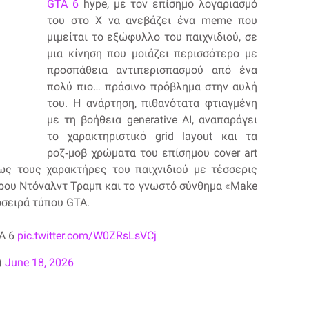
GTA 6
hype, με τον επίσημο λογαριασμό
του στο X να ανεβάζει ένα meme που
μιμείται το εξώφυλλο του παιχνιδιού, σε
μια κίνηση που μοιάζει περισσότερο με
προσπάθεια αντιπερισπασμού από ένα
πολύ πιο… πράσινο πρόβλημα στην αυλή
του. Η ανάρτηση, πιθανότατα φτιαγμένη
με τη βοήθεια generative AI, αναπαράγει
το χαρακτηριστικό grid layout και τα
ροζ‑μοβ χρώματα του επίσημου cover art
ως τους χαρακτήρες του παιχνιδιού με τέσσερις
ρου Ντόναλντ Τραμπ και το γνωστό σύνθημα «Make
οσειρά τύπου GTA.
TA 6
pic.twitter.com/W0ZRsLsVCj
)
June 18, 2026