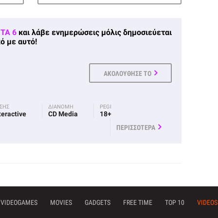
TA 6
και λάβε ενημερώσεις μόλις δημοσιεύεται
ό με αυτό!
ΑΚΟΛΟΥΘΗΣΕ ΤΟ
ΟΣΗΣ
ΔΙΑΝΟΜΗ
PEGI
teractive
CD Media
18+
ΠΕΡΙΣΣΟΤΕΡΑ
VIDEOGAMES
MOVIES
GADGETS
FREE TIME
TOP 10
VIDEOS