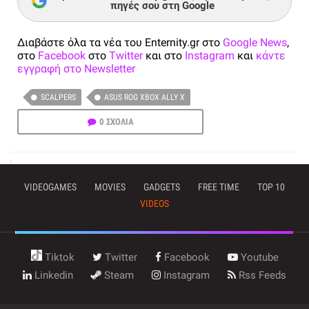
πηγές σου στη Google
Διαβάστε όλα τα νέα του Enternity.gr στο
Google News
,
στο
Facebook
στο
Twitter
και στο
Instagram
και
κάντε
εγγραφή στο Newsletter
SCALPERS
ASUS ROG XBOX ALLY X
0 ΣΧΟΛΙΑ
VIDEOGAMES
MOVIES
GADGETS
FREE TIME
TOP 10
VIDEOS
Tiktok
Twitter
Facebook
Youtube
Linkedin
Steam
Instagram
Rss Feeds