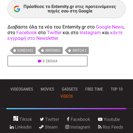
Πρόσθεσε το Enternity.gr στις προτεινόμενες
πηγές σου στη Google
Διαβάστε όλα τα νέα του Enternity.gr στο
Google News
,
στο
Facebook
στο
Twitter
και στο
Instagram
και
κάντε
εγγραφή στο Newsletter
ΚΟΝΣΌΛΕΣ
NINTENDO
SWITCH 2
0 ΣΧΟΛΙΑ
VIDEOGAMES
MOVIES
GADGETS
FREE TIME
TOP 10
VIDEOS
Tiktok
Twitter
Facebook
Youtube
Linkedin
Steam
Instagram
Rss Feeds