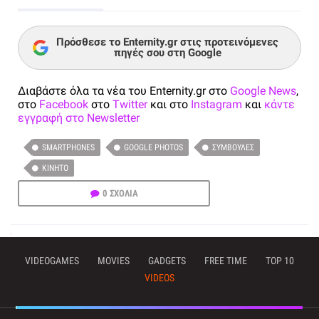
Πρόσθεσε το Enternity.gr στις προτεινόμενες
πηγές σου στη Google
Διαβάστε όλα τα νέα του Enternity.gr στο
Google News
,
στο
Facebook
στο
Twitter
και στο
Instagram
και
κάντε
εγγραφή στο Newsletter
SMARTPHONES
GOOGLE PHOTOS
ΣΥΜΒΟΥΛΈΣ
ΚΙΝΗΤΌ
0 ΣΧΟΛΙΑ
VIDEOGAMES
MOVIES
GADGETS
FREE TIME
TOP 10
VIDEOS