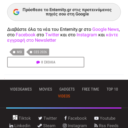
Πρόσθεσε το Enternity.gr στις προτεινόμενες
πηγές σου στη Google
Διαβάστε όλα τα νέα του Enternity.gr στο
Google News
,
στο
Facebook
στο
Twitter
και στο
Instagram
και
κάντε
εγγραφή στο Newsletter
MSI
CES 2026
0 ΣΧΟΛΙΑ
VIDEOGAMES
MOVIES
GADGETS
FREE TIME
TOP 10
VIDEOS
Tiktok
Twitter
Facebook
Youtube
Linkedin
Steam
Instagram
Rss Feeds