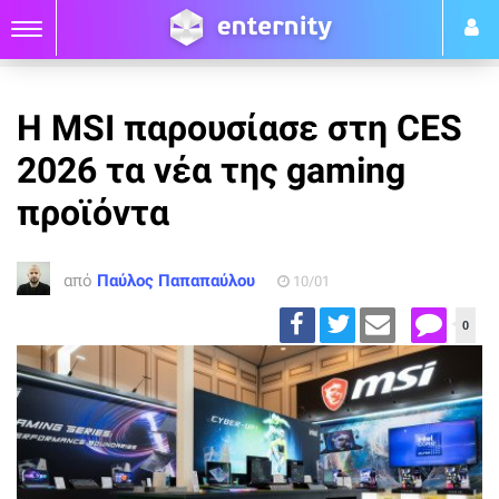
H MSI παρουσίασε στη CES
2026 τα νέα της gaming
προϊόντα
από
Παύλος Παπαπαύλου
10/01
0