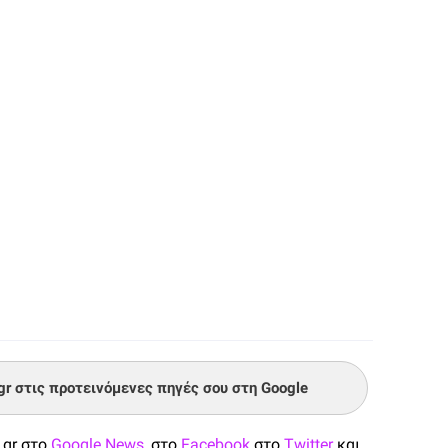
.gr στις προτεινόμενες πηγές σου στη Google
.gr στο
Google News
, στο
Facebook
στο
Twitter
και