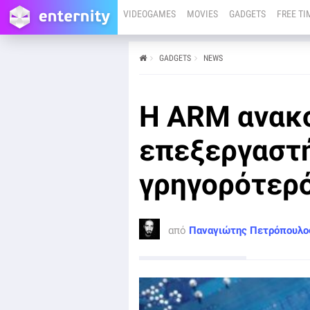
VIDEOGAMES
MOVIES
GADGETS
FREE TI
GADGETS
NEWS
από
Παναγιώτης Πετρόπουλος
30/05/23
Η ARM ανακ
Η κατασκευάστρια επεξεργαστών ARM ανακοίνωσε
τρεις νέες CPUs.
επεξεργαστή
γρηγορότερό
από
Παναγιώτης Πετρόπουλο