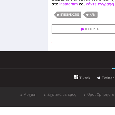
στο
Instagram
και
κάντε εγγραφή 
ΕΠΕΞΕΡΓΑΣΤΈΣ
ARM
0 ΣΧΟΛΙΑ
Tiktok
Twitter
Αρχική
Σχετικά με εμάς
Όροι Χρήσης &