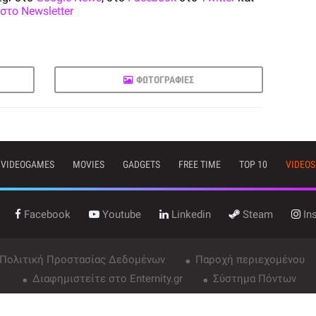
στο Newsletter
ΦΩΤΟΓΡΑΦΙΕΣ
VIDEOGAMES
MOVIES
GADGETS
FREE TIME
TOP 10
VIDEOS
Facebook
Youtube
Linkedin
Steam
In
 Πολιτική Προστασίας Δεδομένων
Παροχή περιεχομένου
Διαφημιστείτε στο Enternity.gr
Σύστημα Πόντων