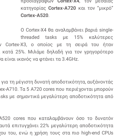
προδιαγραφών
Cortex-X4
, τον μεσαίας
κατηγορίας
Cortex-A720
και τον “μικρό”
Cortex-A520
.
Ο Cortex-X4 θα αναλαμβάνει βαριά single-
threaded tasks με 15% καλύτερες
ν Cortex-X3, ο οποίος με τη σειρά του ήταν
2 κατά 25%. Μιλάμε δηλαδή για τον γρηγορότερο
 είναι ικανός να φτάνει τα 3.4GHz.
ς για τη μέγιστη δυνατή αποδοτικότητα, αυξάνοντάς
tex-A710. Τα 5 A720 cores που περιέχονται μπορούν
tasks με σημαντικά μεγαλύτερη αποδοτικότητα από
 Α520 cores που καταλαμβάνουν όσο το δυνατόν
 αυτά επιτυγχάνει 22% μεγαλύτερη αποδοτικότητα
ου του, ενώ η χρήση τους στα πιο high-end CPUs