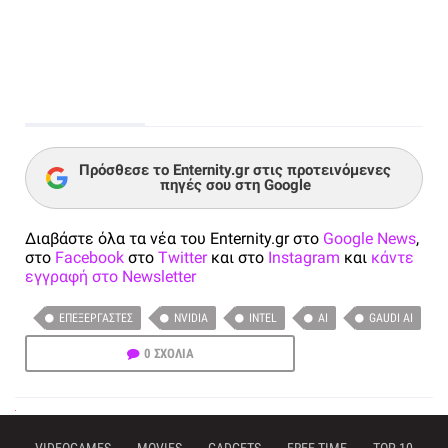
Πρόσθεσε το Enternity.gr στις προτεινόμενες
πηγές σου στη Google
Διαβάστε όλα τα νέα του Enternity.gr στο
Google News
,
στο
Facebook
στο
Twitter
και στο
Instagram
και
κάντε
εγγραφή στο Newsletter
ΕΠΕΞΕΡΓΑΣΤΈΣ
NVIDIA
INTEL
AI
GAUDI AI
0 ΣΧΟΛΙΑ
VIDEOGAMES
MOVIES
GADGETS
FREE TIME
TOP 10