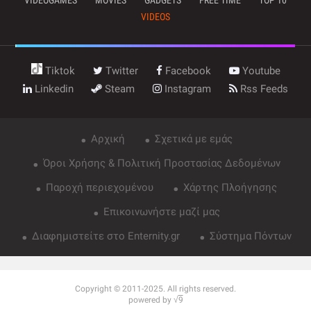
VIDEOS
Tiktok
Twitter
Facebook
Youtube
Linkedin
Steam
Instagram
Rss Feeds
Αρχική
Σχετικά με εμάς
Όροι Χρήσης & Πολιτική Προστασίας Δεδομένων
Παροχή περιεχομένου
Χάρτης Πλοήγησης
Επικοινωνήστε μαζί μας
Διαφημιστείτε στο Enternity.gr
Σύστημα Πόντων
Copyright © 2011-2025. All rights reserved.
powered by √
9