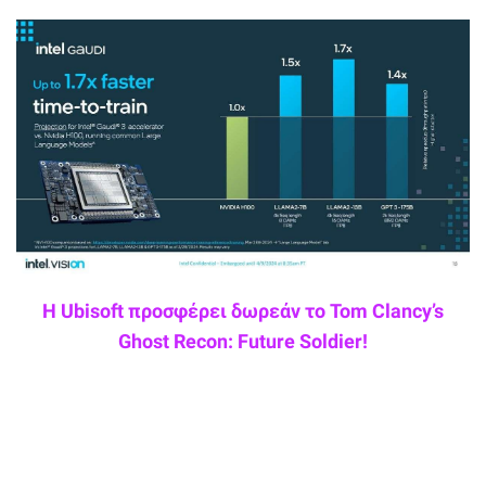
Η Ubisoft προσφέρει δωρεάν το Tom Clancy’s
Ghost Recon: Future Soldier!