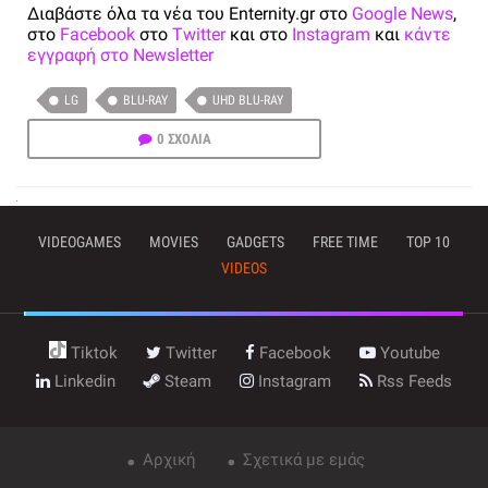
Διαβάστε όλα τα νέα του Enternity.gr στο
Google News
,
στο
Facebook
στο
Twitter
και στο
Instagram
και
κάντε
εγγραφή στο Newsletter
LG
BLU-RAY
UHD BLU-RAY
0 ΣΧΟΛΙΑ
VIDEOGAMES
MOVIES
GADGETS
FREE TIME
TOP 10
VIDEOS
Tiktok
Twitter
Facebook
Youtube
Linkedin
Steam
Instagram
Rss Feeds
Αρχική
Σχετικά με εμάς