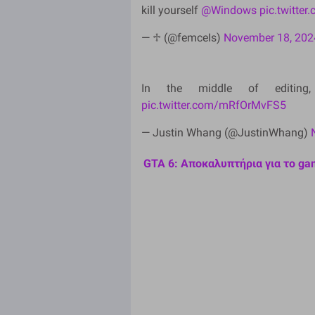
kill yourself
@Windows
pic.twitte
— ♱ (@femceIs)
November 18, 202
In the middle of editing
pic.twitter.com/mRfOrMvFS5
— Justin Whang (@JustinWhang)
GTA 6: Αποκαλυπτήρια για το ga