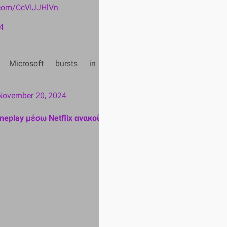
r.com/CcVIJJHlVn
4
, Microsoft bursts in and threatens me
November 20, 2024
meplay μέσω Netflix ανακοίνωσε η Rockstar Games