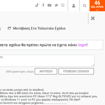
46
NEA ΑΡΘΡΑ
ς
Μετάβαση Στο
Τελευταίο Σχόλιο
σετε σχόλιο θα πρέπει πρώτα να έχετε κάνει
login
!
3000 χαρακτήρες ακόμα
υ να σκάει μούρη από το πουθενά.
όλου που η MS κάνει ότι κάνει, όπως το κάνει. Αυτό που με ενοχλεί
θέτω έχω ένα ικανότατο PC (Asus 17.3''' Rog GL753VE) για τις ανάγκες μου,
 τα Windows 11 γιατί το PC μου φοράει επεξεργαστή 7th Gen!!
νατό και σύγχρονο μηχάνικα..................................