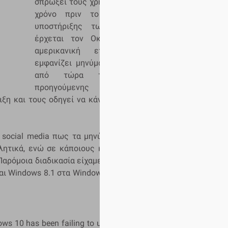
σπρώξει τους χρήστες προς τα εκεί. Ένα
χρόνο πριν το τέλος της δωρεάν
υποστήριξης των
Windows 10
(που
έρχεται τον Οκτώβριο του 2025), η
αμερικανική εταιρεία αρχίζει να
εμφανίζει μηνύματα που προειδοποιούν
από τώρα τους χρήστες της
προηγούμενης έκδοσης του
ιξη και τους οδηγεί να κάνουν την μετάβαση στην
 social media πως τα μηνύματα της αμερικανικής
χλητικά, ενώ σε κάποιους κάλυπταν και ολόκληρη
Παρόμοια διαδικασία είχαμε δει και στην εποχή της
ι Windows 8.1 στα Windows 10 και μένει να δούμε
ws 10 has been failing to update for two months.....