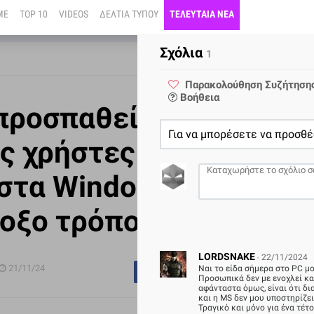
ME
TOP 10
VIDEOS
ΔΕΛΤΙΑ ΤΥΠΟΥ
ΤΕΛΕΥΤΑΙΑ ΝΕΑ
Σχόλια
1
Παρακολούθηση
Συζήτηση
Βοήθεια
 προσπαθεί να
Για να μπορέσετε να προσθέ
ς χρήστες
στα Windows 11 με
οξο τρόπο
LORDSNAKE
22/11/2024
21/11/24
Ναι το είδα σήμερα στο PC μο
1
Προσωπικά δεν με ενοχλεί καθ
αφάνταστα όμως, είναι ότι δια
και η MS δεν μου υποστηρίζει
Τραγικό και μόνο για ένα τέτοιο δυ