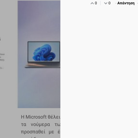
0
0
Απάντηση
Η Microsoft θέλει να ανεβάσει περαιτέρω
τα νούμερα των
Windows 11
, αλλά
προσπαθεί με έναν άκομψο τρόπο να