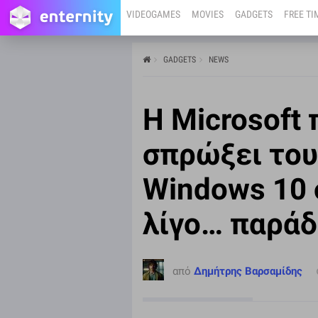
VIDEOGAMES
MOVIES
GADGETS
FREE TI
GADGETS
NEWS
από
Δημήτρης Βαρσαμίδης
21/11/24
Η Microsoft
Η Microsoft θέλει να ανεβάσει περαιτέρω τα νούμερα
των Windows 11, αλλά προσπαθεί με έναν άκομψο
τρόπο να σπρώξει τους χρήστες προς τα εκεί.
σπρώξει του
Windows 10 
λίγο… παράδ
από
Δημήτρης Βαρσαμίδης