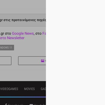
.gr στις προτεινόμενες πηγές σου στη Google
.gr στο
Google News
, στο
Facebook
στο
Twitter
και
στο Newsletter
INDOWS 11
ΦΩΤΟΓΡΑΦΙΕΣ
VIDEOGAMES
MOVIES
GADGETS
FREE TIME
TOP 10
VIDEOS