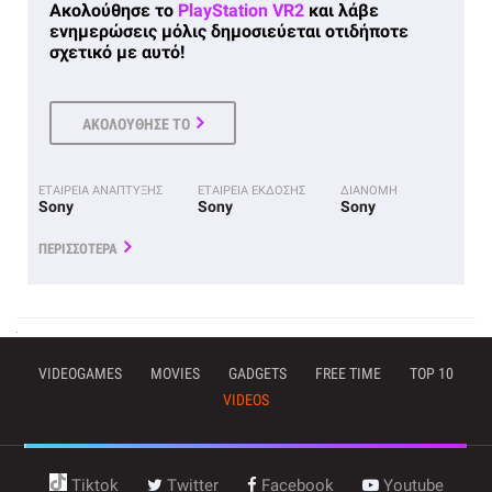
Ακολούθησε το
PlayStation VR2
και λάβε
ενημερώσεις μόλις δημοσιεύεται οτιδήποτε
σχετικό με αυτό!
ΑΚΟΛΟΥΘΗΣΕ ΤΟ
ΕΤΑΙΡΕΙΑ ΑΝΑΠΤΥΞΗΣ
ΕΤΑΙΡΕΙΑ ΕΚΔΟΣΗΣ
ΔΙΑΝΟΜΗ
Sony
Sony
Sony
ΠΕΡΙΣΣΟΤΕΡΑ
VIDEOGAMES
MOVIES
GADGETS
FREE TIME
TOP 10
VIDEOS
Tiktok
Twitter
Facebook
Youtube