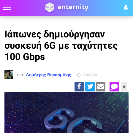
Ιάπωνες δημιούργησαν
συσκευή 6G με ταχύτητες
100 Gbps
από
Δημήτρης Βαρσαμίδης
02/05/24
0