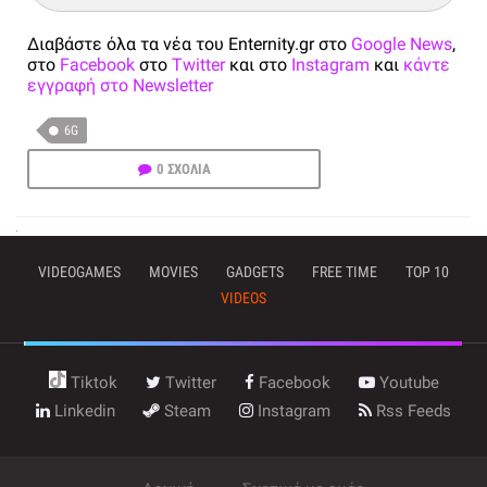
Διαβάστε όλα τα νέα του Enternity.gr στο
Google News
,
στο
Facebook
στο
Twitter
και στο
Instagram
και
κάντε
εγγραφή στο Newsletter
6G
0 ΣΧΟΛΙΑ
VIDEOGAMES
MOVIES
GADGETS
FREE TIME
TOP 10
VIDEOS
Tiktok
Twitter
Facebook
Youtube
Linkedin
Steam
Instagram
Rss Feeds