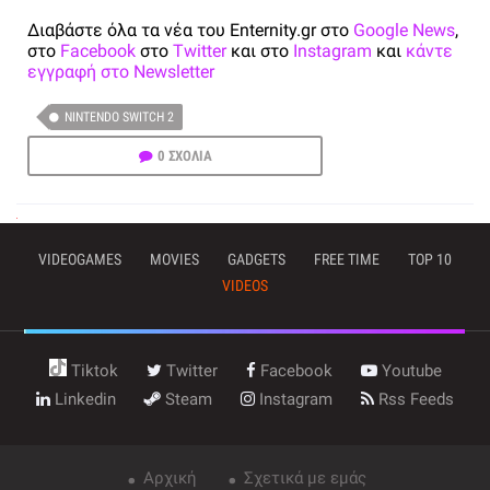
Διαβάστε όλα τα νέα του Enternity.gr στο
Google News
,
στο
Facebook
στο
Twitter
και στο
Instagram
και
κάντε
εγγραφή στο Newsletter
NINTENDO SWITCH 2
0 ΣΧΟΛΙΑ
VIDEOGAMES
MOVIES
GADGETS
FREE TIME
TOP 10
VIDEOS
Tiktok
Twitter
Facebook
Youtube
Linkedin
Steam
Instagram
Rss Feeds
Αρχική
Σχετικά με εμάς